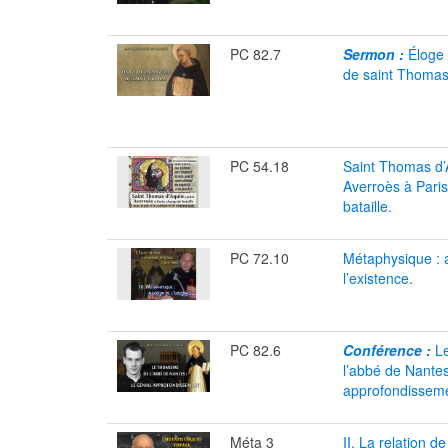
PC 82.7
Sermon :
Éloge
de saint Thomas
PC 54.18
Saint Thomas d’
Averroès à Pari
bataille.
PC 72.10
Métaphysique : 
l’existence.
PC 82.6
Conférence :
L
l’abbé de Nantes 
approfondisseme
Méta 3
II. La relation d