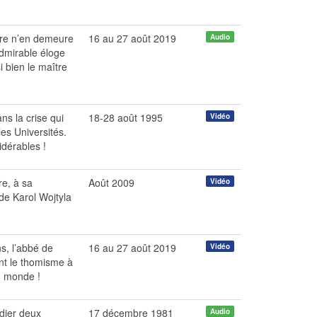
ère n’en demeure
16 au 27 août 2019
Audio
admirable éloge
i bien le maître
ns la crise qui
18-28 août 1995
Vidéo
les Universités.
idérables !
re, à sa
Août 2009
Vidéo
 de Karol Wojtyla
s, l’abbé de
16 au 27 août 2019
Vidéo
nt le thomisme à
u monde !
udier deux
17 décembre 1981
Audio