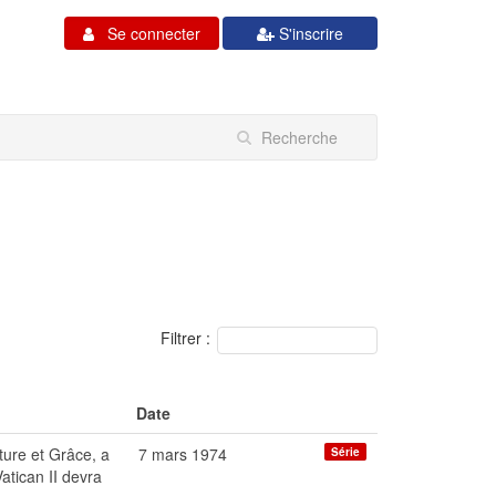
Se connecter
S'inscrire
Filtrer :
Date
ture et Grâce, a
7 mars 1974
Série
atican II devra