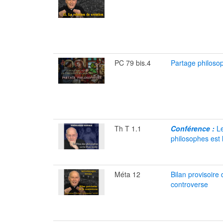
PC 79 bis.4
Partage philoso
Th T 1.1
Conférence :
Le
philosophes est 
Méta 12
Bilan provisoire 
controverse