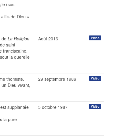
gie (ses
 fils de Dieu »
s de
La Religion
Août 2016
Vidéo
de saint
e franciscaine.
sout la querelle
.
ême thomiste,
29 septembre 1986
Vidéo
r un Dieu vivant,
 est supplantée
5 octobre 1987
Vidéo
s la pure