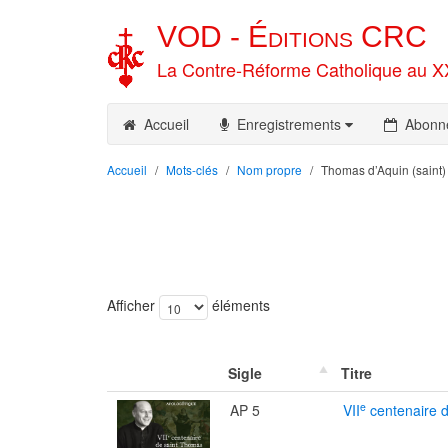
VOD -
Éditions
CRC
La Contre-Réforme Catholique au X
Accueil
Enregistrements
Abonn
Accueil
Mots-clés
Nom propre
Thomas d’Aquin (saint)
Afficher
éléments
Sigle
Titre
e
AP 5
VII
centenaire 