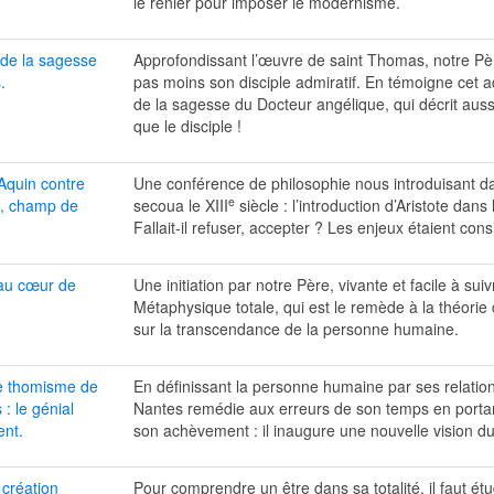
le renier pour imposer le modernisme.
 de la sagesse
Approfondissant l’œuvre de saint Thomas, notre P
.
pas moins son disciple admiratif. En témoigne cet 
de la sagesse du Docteur angélique, qui décrit auss
que le disciple !
Aquin contre
Une conférence de philosophie nous introduisant da
e
s, champ de
secoua le XIII
siècle : l’introduction d’Aristote dans 
Fallait-il refuser, accepter ? Les enjeux étaient cons
au cœur de
Une initiation par notre Père, vivante et facile à suiv
Métaphysique totale, qui est le remède à la théorie
sur la transcendance de la personne humaine.
e thomisme de
En définissant la personne humaine par ses relation
: le génial
Nantes remédie aux erreurs de son temps en porta
nt.
son achèvement : il inaugure une nouvelle vision d
e création
Pour comprendre un être dans sa totalité, il faut ét