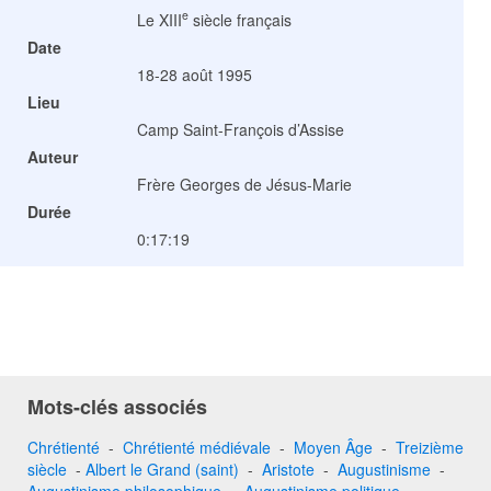
e
Le XIII
siècle français
Date
18-28 août 1995
Lieu
Camp Saint-François d’Assise
Auteur
Frère Georges de Jésus-Marie
Durée
0:17:19
Mots-clés associés
Chrétienté
-
Chrétienté médiévale
-
Moyen Âge
-
Treizième
siècle
-
Albert le Grand (saint)
-
Aristote
-
Augustinisme
-
Augustinisme philosophique
-
Augustinisme politique
-