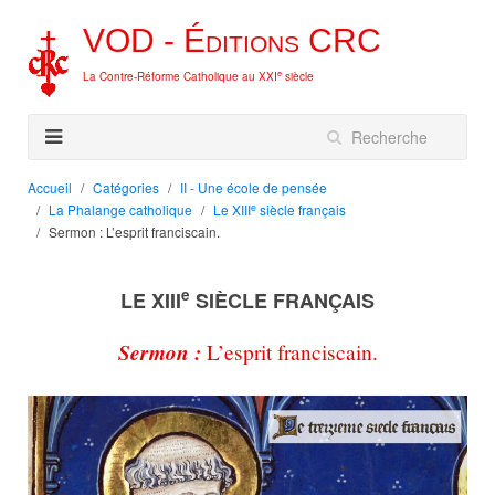
VOD -
Éditions
CRC
e
La Contre-Réforme Catholique au XXI
siècle
Accueil
Catégories
II - Une école de pensée
e
La Phalange catholique
Le XIII
siècle français
Sermon : L’esprit franciscain.
e
LE XIII
SIÈCLE FRANÇAIS
Sermon :
L’esprit franciscain.