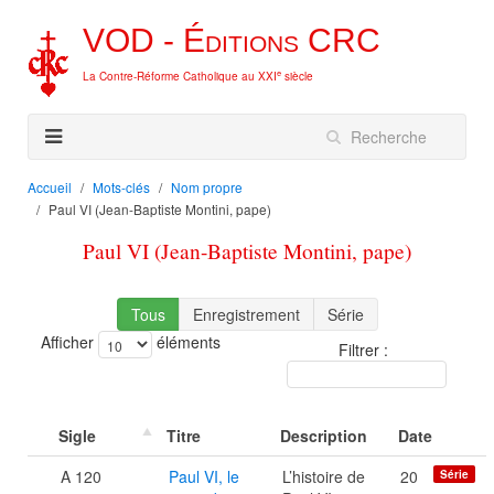
VOD -
Éditions
CRC
e
La Contre-Réforme Catholique au XXI
siècle
Accueil
Mots-clés
Nom propre
Paul VI (Jean-Baptiste Montini, pape)
Paul VI (Jean-Baptiste Montini, pape)
Tous
Enregistrement
Série
Afficher
éléments
Filtrer :
Sigle
Titre
Description
Date
A 120
Paul VI, le
L’histoire de
20
Série