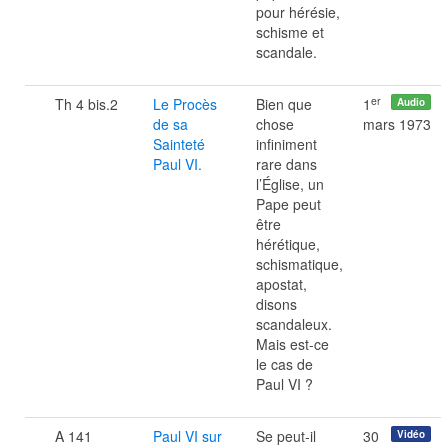
pour hérésie,
schisme et
scandale.
er
Th 4 bis.2
Le Procès
Bien que
1
Audio
de sa
chose
mars 1973
Sainteté
infiniment
Paul VI.
rare dans
l’Église, un
Pape peut
être
hérétique,
schismatique,
apostat,
disons
scandaleux.
Mais est-ce
le cas de
Paul VI ?
A 141
Paul VI sur
Se peut-il
30
Vidéo