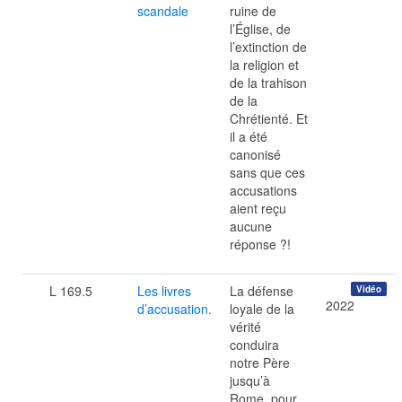
scandale
ruine de
l’Église, de
l’extinction de
la religion et
de la trahison
de la
Chrétienté. Et
il a été
canonisé
sans que ces
accusations
aient reçu
aucune
réponse ?!
L 169.5
Les livres
La défense
Vidéo
2022
d’accusation.
loyale de la
vérité
conduira
notre Père
jusqu’à
Rome, pour