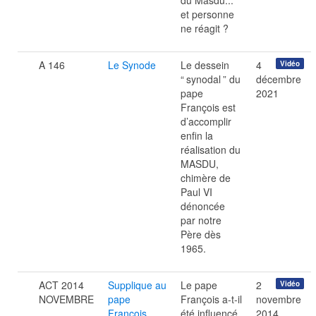
du Masdu...
et personne
ne réagit ?
A 146
Le Synode
Le dessein
4
Vidéo
“
synodal
” du
décembre
pape
2021
François est
d’accomplir
enfin la
réalisation du
MASDU,
chimère de
Paul VI
dénoncée
par notre
Père dès
1965.
ACT 2014
Supplique au
Le pape
2
Vidéo
NOVEMBRE
pape
François a-t-il
novembre
François.
été influencé
2014