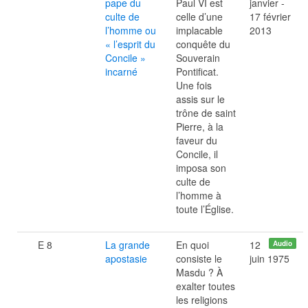
pape du
Paul VI est
janvier -
culte de
celle d’une
17 février
l’homme ou
implacable
2013
« l’esprit du
conquête du
Concile »
Souverain
incarné
Pontificat.
Une fois
assis sur le
trône de saint
Pierre, à la
faveur du
Concile, il
imposa son
culte de
l’homme à
toute l’Église.
E 8
La grande
En quoi
12
Audio
apostasie
consiste le
juin 1975
Masdu ? À
exalter toutes
les religions