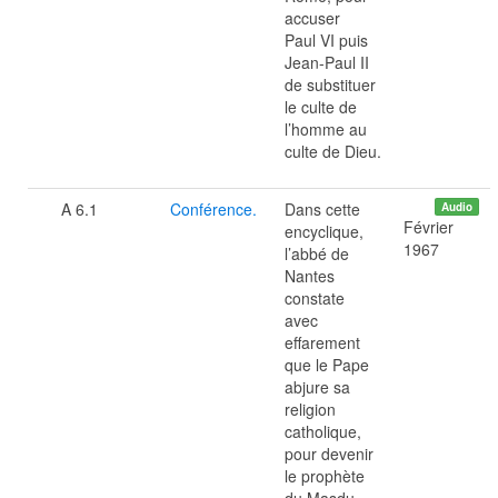
accuser
Paul VI puis
Jean-Paul II
de substituer
le culte de
l’homme au
culte de Dieu.
A 6.1
Conférence.
Dans cette
Audio
Février
encyclique,
1967
l’abbé de
Nantes
constate
avec
effarement
que le Pape
abjure sa
religion
catholique,
pour devenir
le prophète