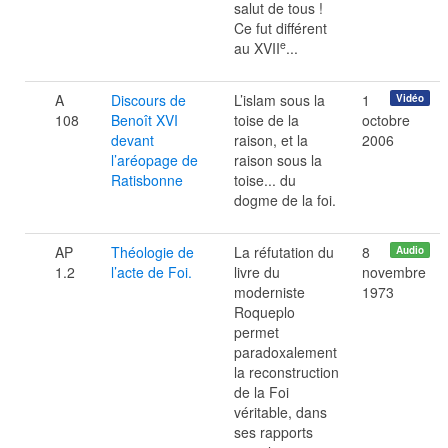
salut de tous !
Ce fut différent
e
au XVII
...
A
Discours de
L’islam sous la
1
Vidéo
108
Benoît XVI
toise de la
octobre
devant
raison, et la
2006
l’aréopage de
raison sous la
Ratisbonne
toise... du
dogme de la foi.
AP
Théologie de
La réfutation du
8
Audio
1.2
l’acte de Foi.
livre du
novembre
moderniste
1973
Roqueplo
permet
paradoxalement
la reconstruction
de la Foi
véritable, dans
ses rapports