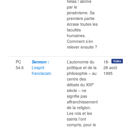
hélas ! abîmé
par le
jansénisme. Sa
première partie
écrase toutes les
facultés
humaines.
Comment s’en
relever ensuite ?
PC
Sermon :
L’autonomie du
18-
Vidéo
54.6
L’esprit
politique et de la
28 août
franciscain.
philosophie – au
1995
centre des
e
débats du XIII
siècle – ne
signifie pas
affranchissement
de la religion.
Les rois et les
saints l’ont
compris, pour le