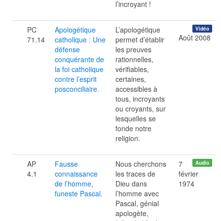
l’incroyant !
PC
Apologétique
L’apologétique
Vidéo
Août 2008
71.14
catholique : Une
permet d’établir
défense
les preuves
conquérante de
rationnelles,
la foi catholique
vérifiables,
contre l’esprit
certaines,
posconciliaire.
accessibles à
tous, incroyants
ou croyants, sur
lesquelles se
fonde notre
religion.
AP
Fausse
Nous cherchons
7
Audio
4.1
connaissance
les traces de
février
de l’homme,
Dieu dans
1974
funeste Pascal.
l’homme avec
Pascal, génial
apologète,