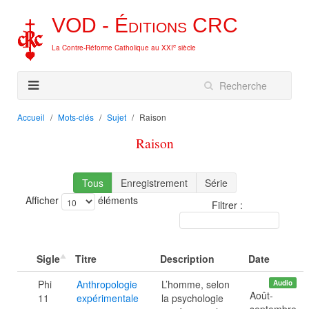
VOD -
Éditions
CRC
e
La Contre-Réforme Catholique au XXI
siècle
Accueil
Mots-clés
Sujet
Raison
Raison
Tous
Enregistrement
Série
Afficher
éléments
Filtrer :
Sigle
Titre
Description
Date
Phi
Anthropologie
L’homme, selon
Audio
Août-
11
expérimentale
la psychologie