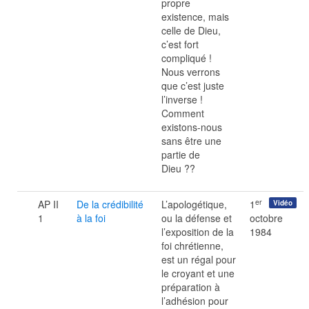
propre
existence, mais
celle de Dieu,
c’est fort
compliqué !
Nous verrons
que c’est juste
l’inverse !
Comment
existons-nous
sans être une
partie de
Dieu ??
er
AP II
De la crédibilité
L’apologétique,
1
Vidéo
1
à la foi
ou la défense et
octobre
l’exposition de la
1984
foi chrétienne,
est un régal pour
le croyant et une
préparation à
l’adhésion pour