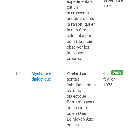
septembre
expérimentale,
1976
est un
microcosme
auquel s’ajoute
la raison, qui en
fait un être
spirituel à part,
dont il faut bien
observer les
fonctions
propres.
E 4
Mystique et
Abélard se
6
Audio
dialectique
sentait
février
imbattable dans
1975
sa joute
dialectique.
Bernard n’avait
de sécurité
qu’en Dieu.
Le Moyen Âge
doit sa