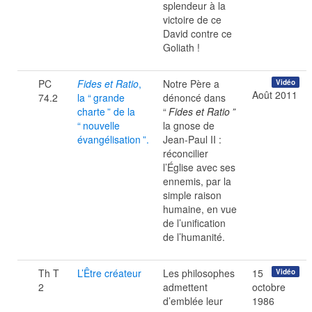
splendeur à la
victoire de ce
David contre ce
Goliath !
PC
Fides et Ratio
,
Notre Père a
Vidéo
Août 2011
74.2
la “
grande
dénoncé dans
charte
” de la
“
Fides et Ratio
”
“
nouvelle
la gnose de
évangélisation
”.
Jean-Paul II :
réconcilier
l’Église avec ses
ennemis, par la
simple raison
humaine, en vue
de l’unification
de l’humanité.
Th T
L’Être créateur
Les philosophes
15
Vidéo
2
admettent
octobre
d’emblée leur
1986