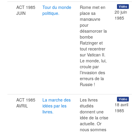
ACT 1985
Tour du monde
Rome met en
Vidéo
20 juin
JUIN
politique.
place sa
1985
manœuvre
pour
désamorcer la
bombe
Ratzinger et
tout recentrer
sur Vatican II.
Le monde, lui,
croule par
l’invasion des
erreurs de la
Russie !
ACT 1985
La marche des
Les livres
Vidéo
18 avril
AVRIL
idées par les
étudiés
1985
livres.
donnent une
idée de la crise
actuelle. Or
nous sommes