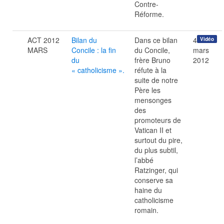
Contre-
Réforme.
ACT 2012
Bilan du
Dans ce bilan
4
Vidéo
MARS
Concile : la fin
du Concile,
mars
du
frère Bruno
2012
« catholicisme ».
réfute à la
suite de notre
Père les
mensonges
des
promoteurs de
Vatican II et
surtout du pire,
du plus subtil,
l’abbé
Ratzinger, qui
conserve sa
haine du
catholicisme
romain.