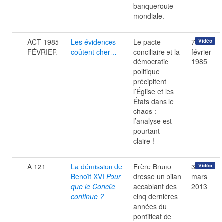
banqueroute
mondiale.
ACT 1985
Les évidences
Le pacte
7
Vidéo
FÉVRIER
coûtent cher…
conciliaire et la
février
démocratie
1985
politique
précipitent
l’Église et les
États dans le
chaos :
l’analyse est
pourtant
claire !
A 121
La démission de
Frère Bruno
3
Vidéo
Benoît XVI
Pour
dresse un bilan
mars
que le Concile
accablant des
2013
continue ?
cinq dernières
années du
pontificat de