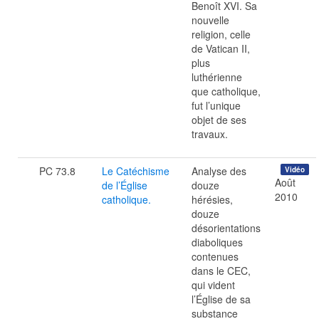
Benoît XVI. Sa
nouvelle
religion, celle
de Vatican II,
plus
luthérienne
que catholique,
fut l’unique
objet de ses
travaux.
PC 73.8
Le Catéchisme
Analyse des
Vidéo
Août
de l’Église
douze
2010
catholique.
hérésies,
douze
désorientations
diaboliques
contenues
dans le CEC,
qui vident
l’Église de sa
substance