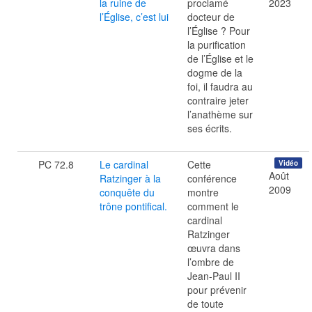
la ruine de
proclamé
2023
l’Église, c’est lui
docteur de
l’Église ? Pour
la purification
de l’Église et le
dogme de la
foi, il faudra au
contraire jeter
l’anathème sur
ses écrits.
PC 72.8
Le cardinal
Cette
Vidéo
Août
Ratzinger à la
conférence
2009
conquête du
montre
trône pontifical.
comment le
cardinal
Ratzinger
œuvra dans
l’ombre de
Jean-Paul II
pour prévenir
de toute