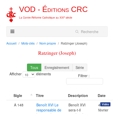
VOD -
Éditions
CRC
e
La Contre-Réforme Catholique au XXI
siècle
Accueil
Mots-clés
Nom propre
Ratzinger (Joseph)
Ratzinger (Joseph)
Tous
Enregistrement
Série
Afficher
éléments
Filtrer :
Sigle
Titre
Description
Date
A 148
Benoît XVI Le
Benoît XVI
4
Vidéo
responsable de
sera-t-il
février