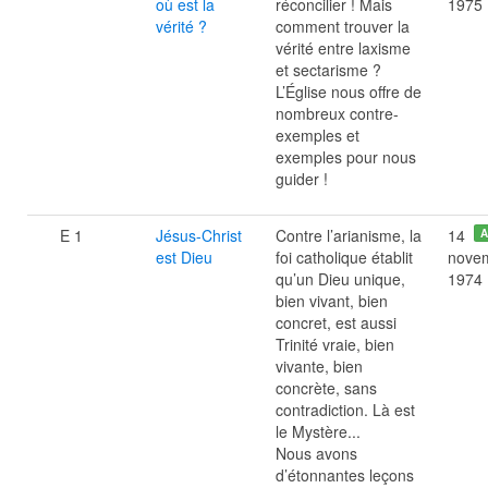
où est la
réconcilier ! Mais
1975
vérité ?
comment trouver la
vérité entre laxisme
et sectarisme ?
L’Église nous offre de
nombreux contre-
exemples et
exemples pour nous
guider !
E 1
Jésus-Christ
Contre l’arianisme, la
14
A
est Dieu
foi catholique établit
nove
qu’un Dieu unique,
1974
bien vivant, bien
concret, est aussi
Trinité vraie, bien
vivante, bien
concrète, sans
contradiction. Là est
le Mystère...
Nous avons
d’étonnantes leçons