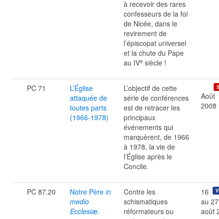
à recevoir des rares
confesseurs de la foi
de Nicée, dans le
revirement de
l’épiscopat universel
et la chute du Pape
e
au IV
siècle !
PC 71
L’Église
L’objectif de cette
Août
attaquée de
série de conférences
2008
toutes parts
est de retracer les
(1966-1978)
principaux
événements qui
marquèrent, de 1966
à 1978, la vie de
l’Église après le
Concile.
PC 87.20
Notre Père
in
Contre les
16
V
medio
schismatiques
au 27
Ecclesiæ
.
réformateurs ou
août 