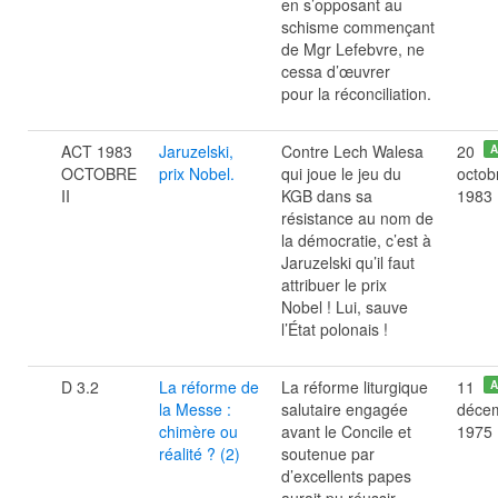
en s’opposant au
schisme commençant
de Mgr Lefebvre, ne
cessa d’œuvrer
pour la réconciliation.
ACT 1983
Jaruzelski,
Contre Lech Walesa
20
A
OCTOBRE
prix Nobel.
qui joue le jeu du
octob
II
KGB dans sa
1983
résistance au nom de
la démocratie, c’est à
Jaruzelski qu’il faut
attribuer le prix
Nobel ! Lui, sauve
l’État polonais !
D 3.2
La réforme de
La réforme liturgique
11
A
la Messe :
salutaire engagée
déce
chimère ou
avant le Concile et
1975
réalité ? (2)
soutenue par
d’excellents papes