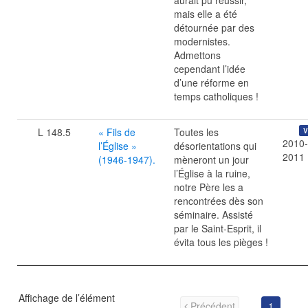
aurait pu réussir,
mais elle a été
détournée par des
modernistes.
Admettons
cependant l’idée
d’une réforme en
temps catholiques !
L 148.5
« Fils de
Toutes les
V
2010-
l’Église »
désorientations qui
2011
(1946-1947).
mèneront un jour
l’Église à la ruine,
notre Père les a
rencontrées dès son
séminaire. Assisté
par le Saint-Esprit, il
évita tous les pièges !
Affichage de l’élément
Précédent
1