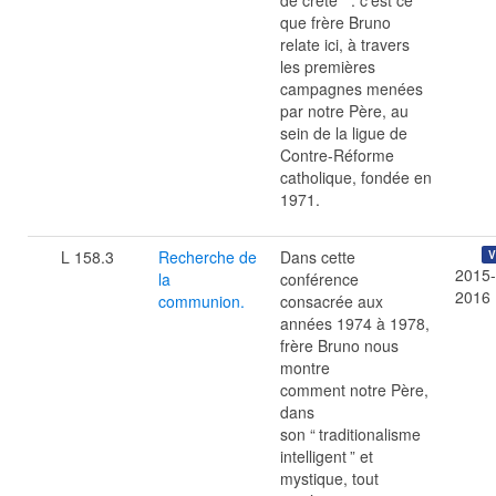
de crête
” : c’est ce
que frère Bruno
relate ici, à travers
les premières
campagnes menées
par notre Père, au
sein de la ligue de
Contre-Réforme
catholique, fondée en
1971.
L 158.3
Recherche de
Dans cette
V
2015-
la
conférence
2016
communion.
consacrée aux
années 1974 à 1978,
frère Bruno nous
montre
comment notre Père,
dans
son “
traditionalisme
intelligent
” et
mystique, tout