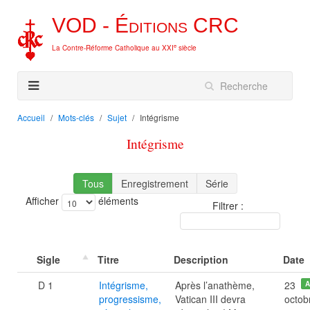
VOD -
Éditions
CRC
e
La Contre-Réforme Catholique au XXI
siècle
Accueil
Mots-clés
Sujet
Intégrisme
Intégrisme
Tous
Enregistrement
Série
Afficher
éléments
Filtrer :
Sigle
Titre
Description
Date
D 1
Intégrisme,
Après l’anathème,
23
A
progressisme,
Vatican III devra
octob