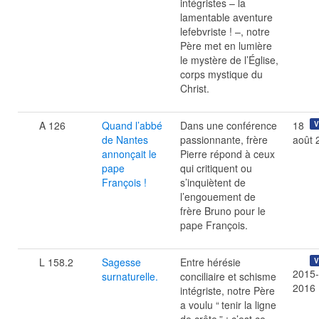
intégristes – la
lamentable aventure
lefebvriste ! –, notre
Père met en lumière
le mystère de l’Église,
corps mystique du
Christ.
A 126
Quand l’abbé
Dans une conférence
18
V
de Nantes
passionnante, frère
août 
annonçait le
Pierre répond à ceux
pape
qui critiquent ou
François !
s’inquiètent de
l’engouement de
frère Bruno pour le
pape François.
L 158.2
Sagesse
Entre hérésie
V
2015-
surnaturelle.
conciliaire et schisme
2016
intégriste, notre Père
a voulu “
tenir la ligne