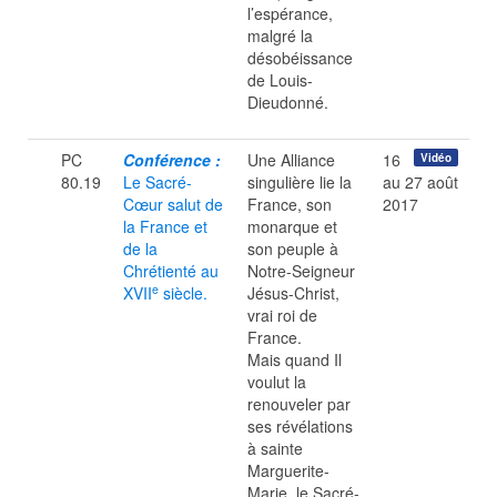
l’espérance,
malgré la
désobéissance
de Louis-
Dieudonné.
PC
Conférence :
Une Alliance
16
Vidéo
80.19
Le Sacré-
singulière lie la
au 27 août
Cœur salut de
France, son
2017
la France et
monarque et
de la
son peuple à
Chrétienté au
Notre-Seigneur
e
XVII
siècle.
Jésus-Christ,
vrai roi de
France.
Mais quand Il
voulut la
renouveler par
ses révélations
à sainte
Marguerite-
Marie, le Sacré-