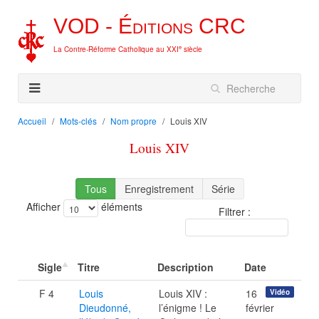
VOD -
Éditions
CRC
e
La Contre-Réforme Catholique au XXI
siècle
Accueil
Mots-clés
Nom propre
Louis XIV
Louis XIV
Tous
Enregistrement
Série
Afficher
éléments
Filtrer :
Sigle
Titre
Description
Date
F 4
Louis
Louis XIV :
16
Vidéo
Dieudonné,
l’énigme ! Le
février