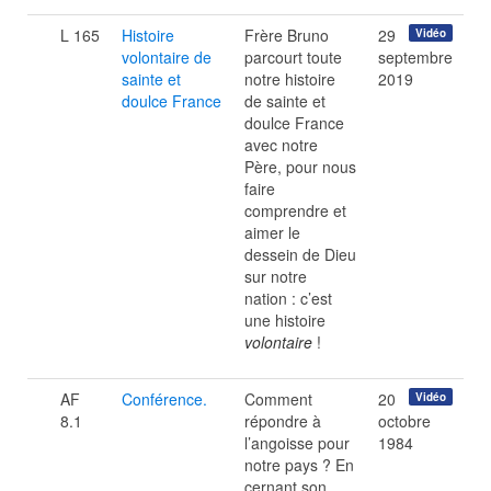
L 165
Histoire
Frère Bruno
29
Vidéo
volontaire de
parcourt toute
septembre
sainte et
notre histoire
2019
doulce France
de sainte et
doulce France
avec notre
Père, pour nous
faire
comprendre et
aimer le
dessein de Dieu
sur notre
nation : c’est
une histoire
volontaire
!
AF
Conférence.
Comment
20
Vidéo
8.1
répondre à
octobre
l’angoisse pour
1984
notre pays ? En
cernant son