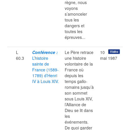
règne, nous
voyons
s’amonceler
tous les
dangers et
toutes les
épreuves...
L
Conférence :
Le Père retrace
10
Vidéo
60.3
L’histoire
une histoire
mai 1987
sainte de
volontaire de la
France (1589-
France où
1789) d’Henri
depuis les
IV à Louis XIV.
temps gallo-
romains jusqu’à
son sommet
sous Louis XIV,
l’Alliance de
Dieu se lit dans
les
événements.
De quoi garder