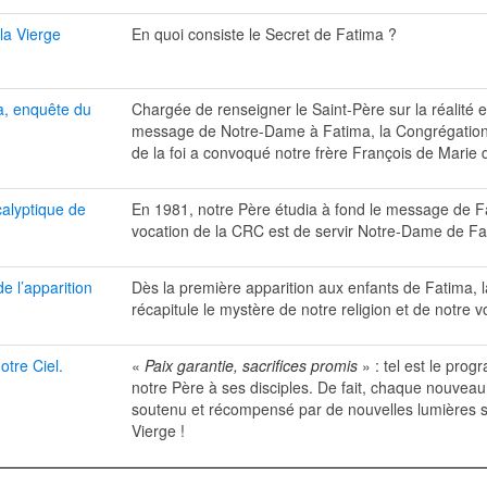
la Vierge
En quoi consiste le Secret de Fatima ?
, enquête du
Chargée de renseigner le Saint-Père sur la réalité e
message de Notre-Dame à Fatima, la Congrégation 
de la foi a convoqué notre frère François de Marie 
calyptique de
En 1981, notre Père étudia à fond le message de Fa
vocation de la CRC est de servir Notre-Dame de Fa
de l’apparition
Dès la première apparition aux enfants de Fatima, l
récapitule le mystère de notre religion et de notre v
otre Ciel.
«
Paix garantie, sacrifices promis
» : tel est le pro
notre Père à ses disciples. De fait, chaque nouvea
soutenu et récompensé par de nouvelles lumières s
Vierge !