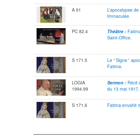
A 91
L’apocalypse de 
Immaculée
PC 82.4
Théâtre :
Fatima
Saint-Office.
S 171.5
Le “
Signe
” apo
Fatima.
LOGIA
Sermon :
Récit 
1994.99
du 13 mai 1917.
S 171.6
Fatima envahit n