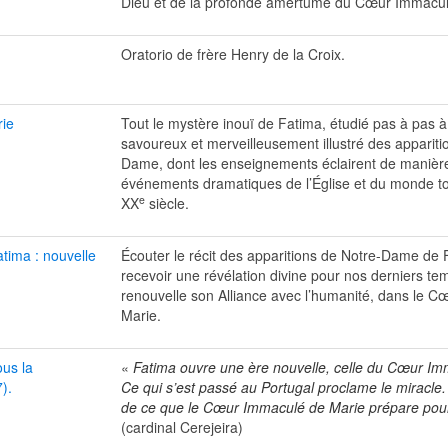
Dieu et de la profonde amertume du Cœur Immacul
Oratorio de frère Henry de la Croix.
rie
Tout le mystère inouï de Fatima, étudié pas à pas à 
savoureux et merveilleusement illustré des appariti
Dame, dont les enseignements éclairent de manière
événements dramatiques de l’Église et du monde to
e
XX
siècle.
tima : nouvelle
Écouter le récit des apparitions de Notre-Dame de F
recevoir une révélation divine pour nos derniers te
renouvelle son Alliance avec l’humanité, dans le 
Marie.
ous la
«
Fatima ouvre une ère nouvelle, celle du Cœur Im
).
Ce qui s’est passé au Portugal proclame le miracle.
de ce que le Cœur Immaculé de Marie prépare pou
(cardinal Cerejeira)