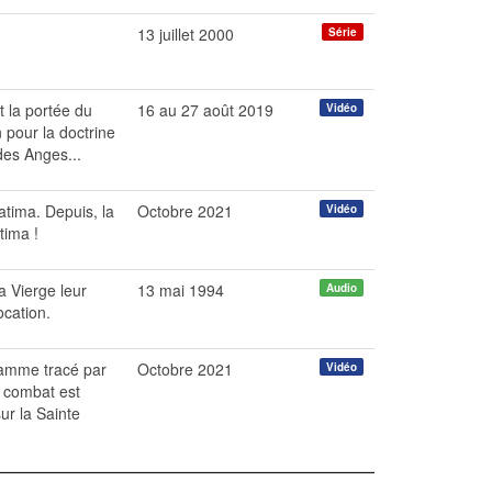
13 juillet 2000
Série
t la portée du
16 au 27 août 2019
Vidéo
pour la doctrine
des Anges...
tima. Depuis, la
Octobre 2021
Vidéo
tima !
a Vierge leur
13 mai 1994
Audio
ocation.
gramme tracé par
Octobre 2021
Vidéo
u combat est
ur la Sainte