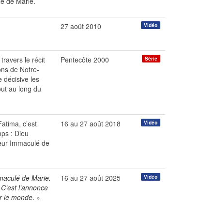
é de Marie.
27 août 2010
Vidéo
travers le récit
Pentecôte 2000
Série
ons de Notre-
 décisive les
ut au long du
atima, c’est
16 au 27 août 2018
Vidéo
mps : Dieu
Cœur Immaculé de
maculé de Marie.
16 au 27 août 2025
Vidéo
 C’est l’annonce
r le monde
. »