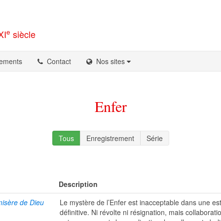
e
XI
siècle
ements
Contact
Nos sites
Enfer
Tous
Enregistrement
Série
Description
misère de Dieu
Le mystère de l’Enfer est inacceptable dans une es
définitive. Ni révolte ni résignation, mais collaborati