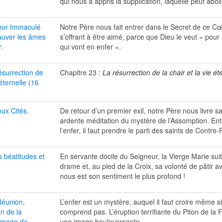
qui nous a appris la supplication, laquelle peut aboli
ur Immaculé
Notre Père nous fait entrer dans le Secret de ce 
auver les âmes
s’offrant à être aimé, parce que Dieu le veut « pou
.
qui vont en enfer ».
ésurrection de
Chapitre 23 :
La résurrection de la chair et la vie éte
 éternelle
(16
ux Cités.
De retour d’un premier exil, notre Père nous livre s
ardente méditation du mystère de l’Assomption. Entr
l’enfer, il faut prendre le parti des saints de Contre
 béatitudes et
En servante docile du Seigneur, la Vierge Marie sui
.
drame et, au pied de la Croix, sa volonté de pâtir a
nous est son sentiment le plus profond !
éunion,
L’enfer est un mystère, auquel il faut croire même si
on de la
comprend pas. L’éruption terrifiante du Piton de la 
image de
une image bouleversante.