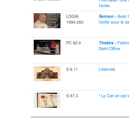
l’enfer.
LOGIA
Sermon :
Avoir 
1994.260
l’enfer pour le s
PC 82.4
Théâtre :
Fatima
Saint-Office.
S 8.11
L’éternité.
S 97.3
“
Le Ciel en est l