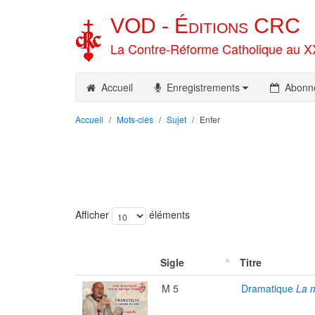
VOD -
Éditions
CRC
La Contre-Réforme Catholique au X
Accueil
Enregistrements
Abonn
Accueil
Mots-clés
Sujet
Enfer
Afficher
éléments
Sigle
Titre
M 5
Dramatique
La 