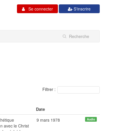
Se connecter
S'inscrire
Filtrer :
Date
thétique
9 mars 1978
Audio
on avec le Christ