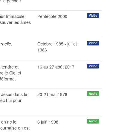
r le péché !
Cœur Immaculé
Pentecôte 2000
Vidéo
r sauver les âmes
rnelle.
Octobre 1985 - juillet
Vidéo
1986
a tendre et
16 au 27 août 2017
Vidéo
e le Ciel et
-Réforme.
t Jésus dans le
20-21 mai 1978
Audio
vec Lui pour
 on ne le
6 juin 1998
Audio
Fournaise en est