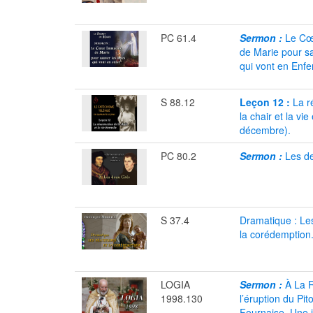
PC 61.4
Sermon :
Le Cœ
de Marie pour s
qui vont en Enfer
S 88.12
Leçon 12 :
La r
la chair et la vie
décembre).
PC 80.2
Sermon :
Les de
S 37.4
Dramatique : Les
la corédemption
LOGIA
Sermon :
À La R
1998.130
l’éruption du Pit
Fournaise. Une 