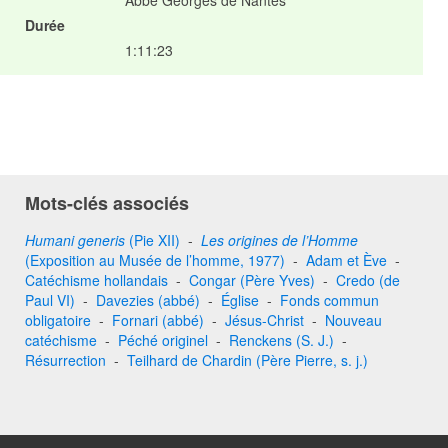
Durée
1:11:23
Mots-clés associés
Humani generis
(Pie XII)
-
Les origines de l’Homme
(Exposition au Musée de l’homme, 1977)
-
Adam et Ève
-
Catéchisme hollandais
-
Congar (Père Yves)
-
Credo (de
Paul VI)
-
Davezies (abbé)
-
Église
-
Fonds commun
obligatoire
-
Fornari (abbé)
-
Jésus-Christ
-
Nouveau
catéchisme
-
Péché originel
-
Renckens (S. J.)
-
Résurrection
-
Teilhard de Chardin (Père Pierre, s. j.)