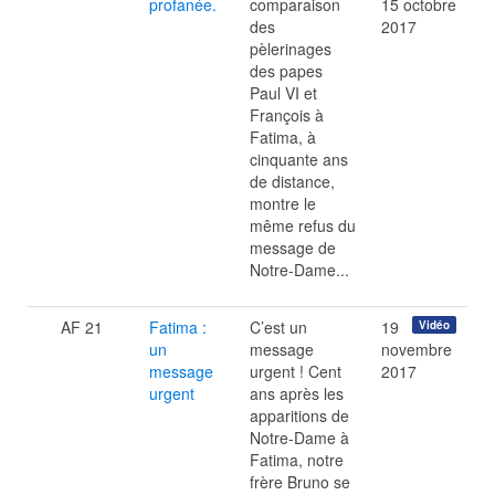
profanée.
comparaison
15 octobre
des
2017
pèlerinages
des papes
Paul VI et
François à
Fatima, à
cinquante ans
de distance,
montre le
même refus du
message de
Notre-Dame...
AF 21
Fatima :
C’est un
19
Vidéo
un
message
novembre
message
urgent ! Cent
2017
urgent
ans après les
apparitions de
Notre-Dame à
Fatima, notre
frère Bruno se