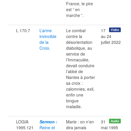
France, le pire
est “
en
marche
”.
L 170.7
L’arme
Le combat
17
Vidéo
invincible
contre la
au 24
de la
désorientation
juillet 2022
Croix.
diabolique, au
service de
l’Immaculée,
devait conduire
l’abbé de
Nantes à porter
sa croix :
calomnies, exil,
enfin une
longue
maladie.
LOGIA
Sermon :
Marie : on n’en
31
Audio
1995.121
Reine et
dira jamais
mai 1995