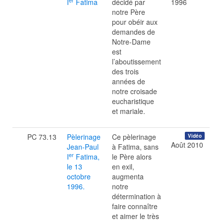
er
I
Fatima
décidé par
1996
notre Père
pour obéir aux
demandes de
Notre-Dame
est
l’aboutissement
des trois
années de
notre croisade
eucharistique
et mariale.
PC 73.13
Pèlerinage
Ce pèlerinage
Vidéo
Août 2010
Jean-Paul
à Fatima, sans
er
I
Fatima,
le Père alors
le 13
en exil,
octobre
augmenta
1996.
notre
détermination à
faire connaître
et aimer le très