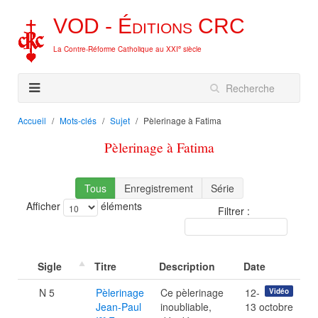
VOD -
Éditions
CRC
e
La Contre-Réforme Catholique au XXI
siècle
Accueil
Mots-clés
Sujet
Pèlerinage à Fatima
Pèlerinage à Fatima
Tous
Enregistrement
Série
Afficher
éléments
Filtrer :
Sigle
Titre
Description
Date
N 5
Pèlerinage
Ce pèlerinage
12-
Vidéo
Jean-Paul
inoubliable,
13 octobre