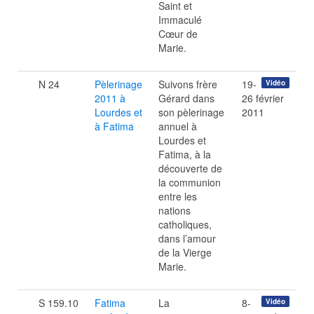
Saint et
Immaculé
Cœur de
Marie.
N 24
Pèlerinage
Suivons frère
19-
Vidéo
2011 à
Gérard dans
26 février
Lourdes et
son pèlerinage
2011
à Fatima
annuel à
Lourdes et
Fatima, à la
découverte de
la communion
entre les
nations
catholiques,
dans l’amour
de la Vierge
Marie.
S 159.10
Fatima
La
8-
Vidéo