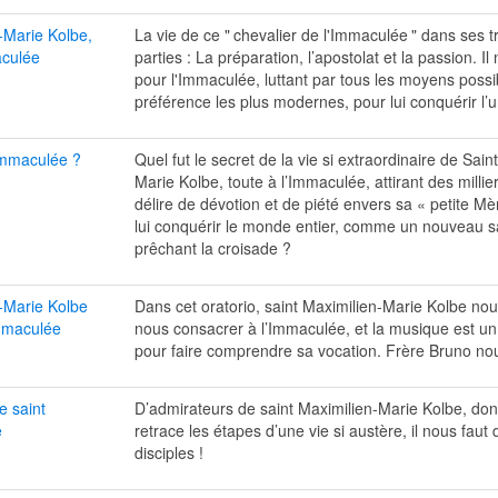
-Marie Kolbe,
La vie de ce "
chevalier de l'Immaculée
" dans ses t
aculée
parties : La préparation, l’apostolat et la passion. I
pour l'Immaculée, luttant par tous les moyens possi
préférence les plus modernes, pour lui conquérir l’u
Immaculée ?
Quel fut le secret de la vie si extraordinaire de Sain
Marie Kolbe, toute à l’Immaculée, attirant des milli
délire de dévotion et de piété envers sa « petite Mèr
lui conquérir le monde entier, comme un nouveau s
prêchant la croisade ?
n-Marie Kolbe
Dans cet oratorio, saint Maximilien-Marie Kolbe no
Immaculée
nous consacrer à l’Immaculée, et la musique est un
pour faire comprendre sa vocation. Frère Bruno no
e saint
D’admirateurs de saint Maximilien-Marie Kolbe, don
e
retrace les étapes d’une vie si austère, il nous faut
disciples !