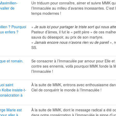
Maximilien-
Un triduum pour connaître, aimer et suivre MMK qui
valier de
l’Immaculée au milieu d’avanies incessantes. C’est 
temps modernes !
ilien ? Pourquoi
«
Je suis ici pour partager le triste sort qui nous att
ux enfers ?
Pasteur d’âmes, il fut le « petit père » de ces malhe
sauva du désespoir, au prix de son martyre.
«
Jamais encore nous n’avons rien vu de pareil
», r
SS.
ique et romain.
Se consacrer à l’Immaculée par amour pour Elle et p
contre ses ennemis, voilà pourquoi MMK fonde la M
l’Immaculée !
oi saint
À la suite de MMK, entrons avec enthousiasme dans
 Kolbe insiste-t-
Ciel de conquérir le monde à l’Immaculée !
 consécration à
rge Marie est
À la suite de MMK, dont le message radical a été occu
pour aller à
dans notre consécration à l’Immaculée le signe d’un