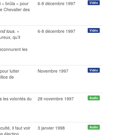
 « brûla » pour
6-8 décembre 1997
Vidéo
le Chevalier des
end tous.
»
6-8 décembre 1997
Vidéo
ureux, qu’il
econnurent les
our lutter
Novembre 1997
Vidéo
ilice de
 les volontés du
28 novembre 1997
Audio
lté, il faut voir
3 janvier 1998
Audio
e élection