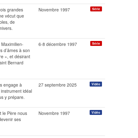
rois grandes
Novembre 1997
Série
l ne vécut que
bles, de
nivers.
t Maximilien-
6-8 décembre 1997
Série
ers d’âmes à son
e », et désirant
aint Bernard
us engage à
27 septembre 2025
Vidéo
 instrument idéal
us y prépare.
t le Père nous
Novembre 1997
Vidéo
 devenir ses