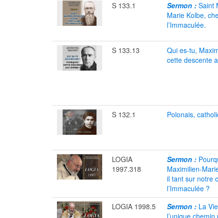
S 133.1
Sermon :
Saint 
Marie Kolbe, che
l’Immaculée.
S 133.13
Qui es-tu, Maxim
cette descente a
S 132.1
Polonais, cathol
LOGIA
Sermon :
Pourqu
1997.318
Maximilien-Marie
il tant sur notre
l’Immaculée ?
LOGIA 1998.5
Sermon :
La Vie
l’unique chemin 