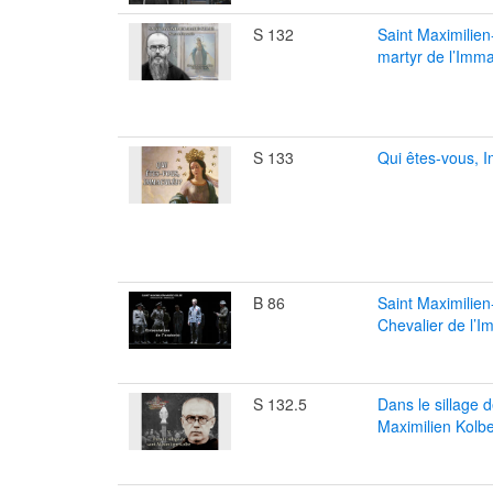
S 132
Saint Maximilien
martyr de l’Imm
S 133
Qui êtes-vous, 
B 86
Saint Maximilie
Chevalier de l’
S 132.5
Dans le sillage d
Maximilien Kolb