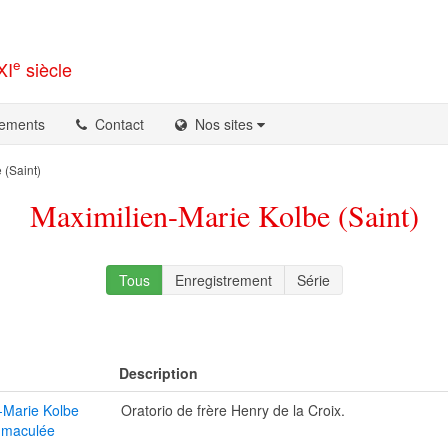
e
XI
siècle
ements
Contact
Nos sites
 (Saint)
Maximilien-Marie Kolbe (Saint)
Tous
Enregistrement
Série
Description
n-Marie Kolbe
Oratorio de frère Henry de la Croix.
Immaculée