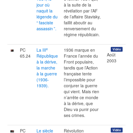
jour où
à la suite de la
naquit la
révélation par l’AF
légende du
de l’affaire Stavisky,
“
fasciste
faillit aboutir au
assassin
”.
renversement du
régime républicain.
e
PC
La III
1936 marque en
Vidéo
Août
65.24
République
France l’année du
2003
à la dérive,
Front populaire,
la marche
tandis que l’Action
à la guerre
française tente
(1936-
l’impossible pour
1939).
conjurer la guerre
qui vient. Mais rien
n’arrête ce monde
à la dérive, que
Dieu va punir pour
ses crimes.
PC
Le siècle
Révolution
Vidéo