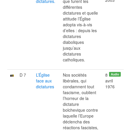
2003
dictatures.
que furent les
différentes
dictatures et quelle
attitude l’Église
adopta vis-à-vis
d’elles : depuis les
dictatures
diaboliques
jusqu’aux
dictatures
catholiques.
D 7
L’Église
Nos sociétés
8
Audio
face aux
libérales, qui
avril
dictatures
condamnent tout
1976
fascisme, oublient
l’horreur de la
dictature
bolchevique contre
laquelle l’Europe
déclencha des
réactions fascistes,