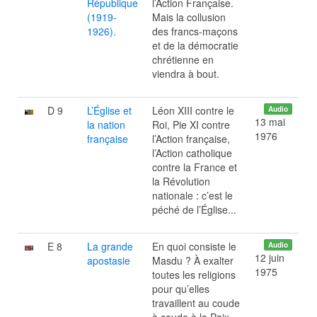
République
l’Action Française.
(1919-
Mais la collusion
1926).
des francs-maçons
et de la démocratie
chrétienne en
viendra à bout.
D 9
L’Église et
Léon XIII contre le
Audio
13 mai
la nation
Roi, Pie XI contre
1976
française
l’Action française,
l’Action catholique
contre la France et
la Révolution
nationale : c’est le
péché de l’Église...
E 8
La grande
En quoi consiste le
Audio
12 juin
apostasie
Masdu ? À exalter
1975
toutes les religions
pour qu’elles
travaillent au coude