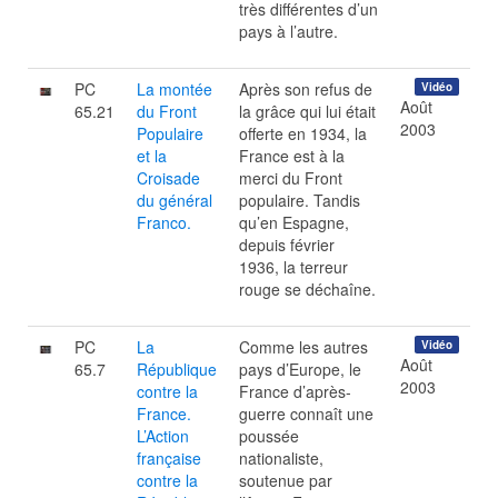
très différentes d’un
pays à l’autre.
PC
La montée
Après son refus de
Vidéo
Août
65.21
du Front
la grâce qui lui était
2003
Populaire
offerte en 1934, la
et la
France est à la
Croisade
merci du Front
du général
populaire. Tandis
Franco.
qu’en Espagne,
depuis février
1936, la terreur
rouge se déchaîne.
PC
La
Comme les autres
Vidéo
Août
65.7
République
pays d’Europe, le
2003
contre la
France d’après-
France.
guerre connaît une
L’Action
poussée
française
nationaliste,
contre la
soutenue par