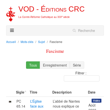
VOD -
Éditions
CRC
e
La Contre-Réforme Catholique au XXI
siècle
Accueil
Mots-clés
Sujet
Fascisme
Fascisme
Tous
Enregistrement
Série
Filtrer :
Sigle
Titre
Description
Date
PC
L’Église
L’abbé de Nantes
Vidéo
Août
65.14
face aux
nous explique ce