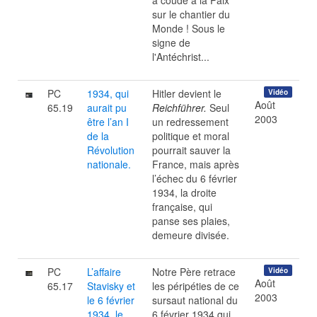
à coude à la Paix
sur le chantier du
Monde ! Sous le
signe de
l'Antéchrist...
PC
1934, qui
Hitler devient le
Vidéo
Août
65.19
aurait pu
Reichführer.
Seul
2003
être l’an I
un redressement
de la
politique et moral
Révolution
pourrait sauver la
nationale.
France, mais après
l’échec du 6 février
1934, la droite
française, qui
panse ses plaies,
demeure divisée.
PC
L’affaire
Notre Père retrace
Vidéo
Août
65.17
Stavisky et
les péripéties de ce
2003
le 6 février
sursaut national du
1934, le
6 février 1934 qui,