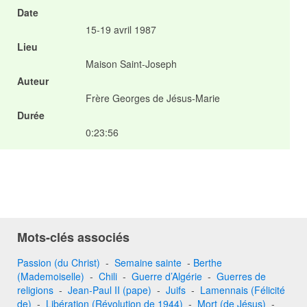
Date
15-19 avril 1987
Lieu
Maison Saint-Joseph
Auteur
Frère Georges de Jésus-Marie
Durée
0:23:56
Mots-clés associés
Passion (du Christ)
-
Semaine sainte
-
Berthe
(Mademoiselle)
-
Chili
-
Guerre d’Algérie
-
Guerres de
religions
-
Jean-Paul II (pape)
-
Juifs
-
Lamennais (Félicité
de)
-
Libération (Révolution de 1944)
-
Mort (de Jésus)
-