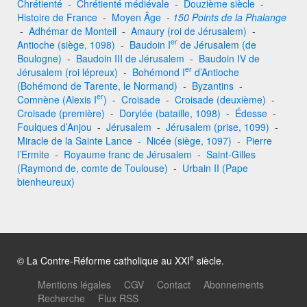
Chrétienté
-
Chrétienté médiévale
-
Douzième siècle
-
Histoire de France
-
Moyen Âge
-
150 Points de la Phalange
-
Adhémar de Monteil
-
Amaury (roi de Jérusalem)
-
er
Antioche (siège, 1098)
-
Baudoin I
de Jérusalem (de
Boulogne)
-
Baudoin III de Jérusalem
-
Baudoin IV de
er
Jérusalem (roi lépreux)
-
Bohémond I
d’Antioche
(Bohémond de Tarente, le Normand)
-
Byzantins
-
er
Comnène (Alexis I
)
-
Croisade
-
Croisade (deuxième)
-
Croisade (première)
-
Dorylée (bataille, 1098)
-
Édesse
-
Foulques d’Anjou
-
Jérusalem
-
Jérusalem (prise, 1099)
-
Miracle de la Sainte Lance
-
Nicée (siège, 1097)
-
Pierre
l’Ermite
-
Royaume franc de Jérusalem
-
Saint-Gilles
(Raymond de, comte de Toulouse)
-
Urbain II (Pape
bienheureux)
e
© La Contre-Réforme catholique au XXI
siècle.
Mentions légales
CGV
Contact
Abonnements
Recherche
Flux RSS