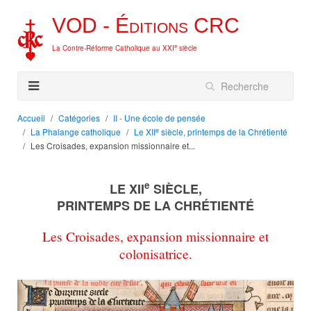
VOD -
Éditions
CRC
e
La Contre-Réforme Catholique au XXI
siècle
Accueil
Catégories
II - Une école de pensée
e
La Phalange catholique
Le XII
siècle, printemps de la Chrétienté
Les Croisades, expansion missionnaire et...
e
LE XII
SIÈCLE,
PRINTEMPS DE LA CHRÉTIENTÉ
Les Croisades, expansion missionnaire et
colonisatrice.