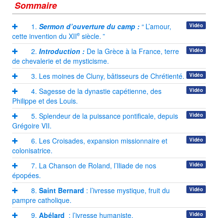
Sommaire
1.
Sermon d’ouverture du camp :
“
L’amour,
Vidéo
e
cette invention du XII
siècle.
”
2.
Introduction :
De la Grèce à la France, terre
Vidéo
de chevalerie et de mysticisme.
3. Les moines de Cluny, bâtisseurs de Chrétienté.
Vidéo
4. Sagesse de la dynastie capétienne, des
Vidéo
Philippe et des Louis.
5. Splendeur de la puissance pontificale, depuis
Vidéo
Grégoire VII.
6. Les Croisades, expansion missionnaire et
Vidéo
colonisatrice.
7. La Chanson de Roland, l’Iliade de nos
Vidéo
épopées.
8.
Saint Bernard
: l’ivresse mystique, fruit du
Vidéo
pampre catholique.
9.
Abélard
: l’ivresse humaniste.
Vidéo