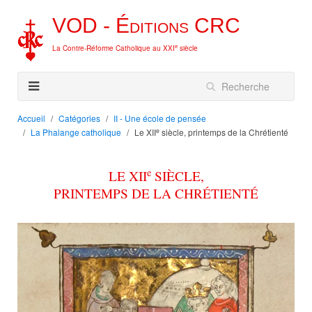
VOD -
Éditions
CRC
e
La Contre-Réforme Catholique au XXI
siècle
Accueil
Catégories
II - Une école de pensée
e
La Phalange catholique
Le XII
siècle, printemps de la Chrétienté
e
LE XII
SIÈCLE,
PRINTEMPS DE LA CHRÉTIENTÉ