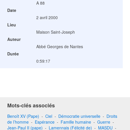
A 88
Date
2 avril 2000
Lieu
Maison Saint-Joseph
Auteur
Abbé Georges de Nantes
Durée
0:59:17
Mots-clés associés
Benoît XV (Pape)
-
Ciel
-
Démocratie universelle
-
Droits
de l’homme
-
Espérance
-
Famille humaine
-
Guerre
-
Jean-Paul II (pape)
-
Lamennais (Félicité de)
-
MASDU
-