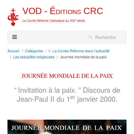
VOD -
Éditions
CRC
e
La Contre-Réforme Catholique au XXI
siècle
Accueil
Catégories
I - La Contre-Réforme dans l’actualité
Les actualités religieuses
Journée mondiale de la paix
JOURNÉE MONDIALE DE LA PAIX
“
Invitation à la paix.
” Discours de
er
Jean-Paul II du 1
janvier 2000.