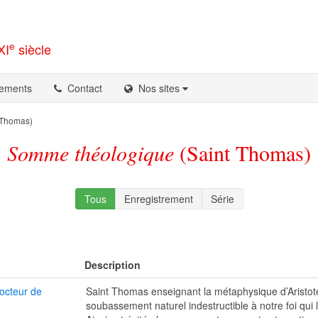
e
XI
siècle
ements
Contact
Nos sites
 Thomas)
Somme théologique
(Saint Thomas)
Tous
Enregistrement
Série
Description
octeur de
Saint Thomas enseignant la métaphysique d’Aristo
soubassement naturel indestructible à notre foi qui 