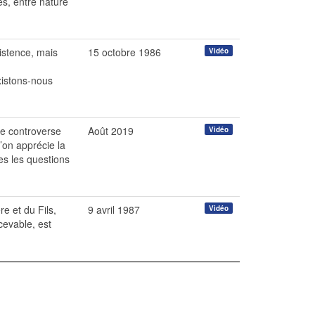
es, entre nature
istence, mais
15 octobre 1986
Vidéo
xistons-nous
ne controverse
Août 2019
Vidéo
’on apprécie la
es les questions
e et du Fils,
9 avril 1987
Vidéo
cevable, est