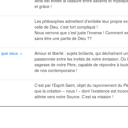
Ainsi est évitée la cassure entre savants et mystiqu
et grâce !
Les philosophes admettent d’emblée leur propre ex
celle de Dieu, c’est fort compliqué !
Nous verrons que c’est juste l’inverse ! Comment e
sans être une partie de Dieu ??
e que veux. »
Amour et liberté : sujets brûlants, qui déchaînent u
passionnée entre les invités de notre émission. Où l
sagesse de notre Père, capable de répondre à tout
de nos contemporains !
C’est par l’Esprit-Saint, objet du rayonnement du Pèr
que la création – nous ! – dont l’existence est incon
attirée vers notre Source. C’est sa mission !