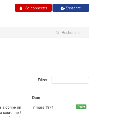
Se connecter
S'inscrire
Filtrer :
Date
te a donné un
7 mars 1974
Audio
la couronne !