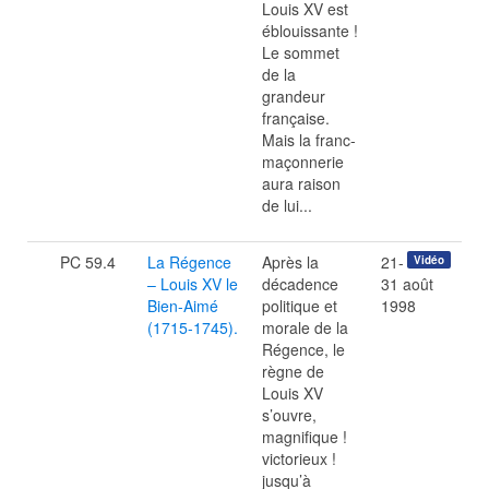
Louis XV est
éblouissante !
Le sommet
de la
grandeur
française.
Mais la franc-
maçonnerie
aura raison
de lui...
PC 59.4
La Régence
Après la
21-
Vidéo
– Louis XV le
décadence
31 août
Bien-Aimé
politique et
1998
(1715-1745).
morale de la
Régence, le
règne de
Louis XV
s’ouvre,
magnifique !
victorieux !
jusqu’à