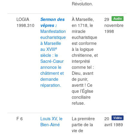
Révolution.
LOGIA
Sermon des
À Marseille,
29
Audio
1998.310
vêpres :
en 1718, le
novembre
Manifestation
miracle
1998
eucharistique
eucharistique
à Marseille
est conforme
e
au XVIII
à la logique
siècle : le
chrétienne, et
Sacré-Cœur
interprété
annonce le
comme tel :
châtiment et
Dieu, avant
demande
de punir,
réparation.
avertit ! Ce
que l’Église
conciliaire
refuse.
F 6
Louis XV, le
La première
20
Vidéo
Bien-Aimé
partie de la
avril 1989
vie de