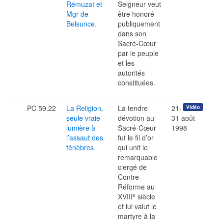
Rémuzat et
Seigneur veut
Mgr de
être honoré
Belsunce.
publiquement
dans son
Sacré-Cœur
par le peuple
et les
autorités
constituées.
PC 59.22
La Religion,
La tendre
21-
Vidéo
seule vraie
dévotion au
31 août
lumière à
Sacré-Cœur
1998
l’assaut des
fut le fil d’or
ténèbres.
qui unit le
remarquable
clergé de
Contre-
Réforme au
e
XVIII
siècle
et lui valut le
martyre à la