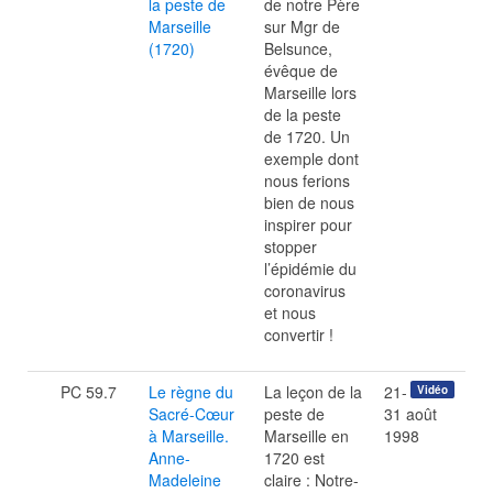
la peste de
de notre Père
Marseille
sur Mgr de
(1720)
Belsunce,
évêque de
Marseille lors
de la peste
de 1720. Un
exemple dont
nous ferions
bien de nous
inspirer pour
stopper
l’épidémie du
coronavirus
et nous
convertir !
PC 59.7
Le règne du
La leçon de la
21-
Vidéo
Sacré-Cœur
peste de
31 août
à Marseille.
Marseille en
1998
Anne-
1720 est
Madeleine
claire : Notre-