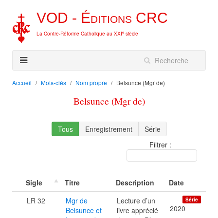
VOD -
Éditions
CRC
e
La Contre-Réforme Catholique au XXI
siècle
Accueil
Mots-clés
Nom propre
Belsunce (Mgr de)
Belsunce (Mgr de)
Tous
Enregistrement
Série
Filtrer :
Sigle
Titre
Description
Date
LR 32
Mgr de
Lecture d’un
Série
2020
Belsunce et
livre apprécié