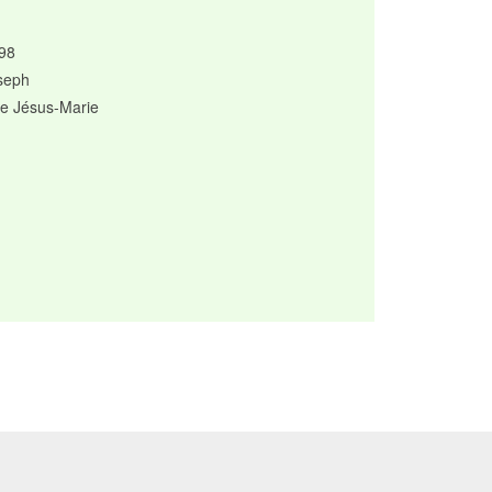
98
seph
e Jésus-Marie