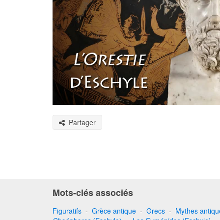
Partager
Mots-clés associés
Figuratifs
-
Grèce antique
-
Grecs
-
Mythes antiqu