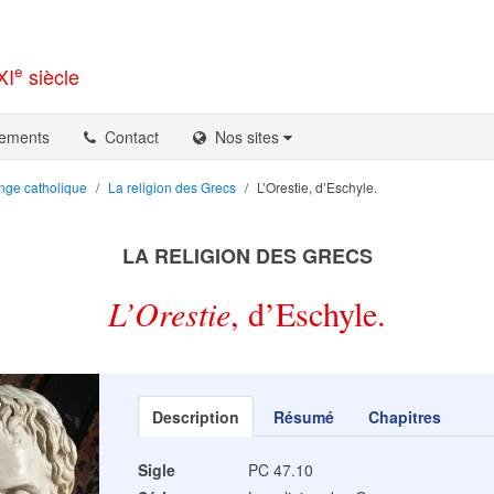
e
XI
siècle
ements
Contact
Nos sites
nge catholique
La religion des Grecs
L’Orestie, d’Eschyle.
LA RELIGION DES GRECS
L’Orestie
,
d’Eschyle.
Description
Résumé
Chapitres
Sigle
PC 47.10