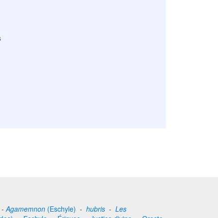
s
-
Agamemnon
(Eschyle)
-
hubris
-
Les