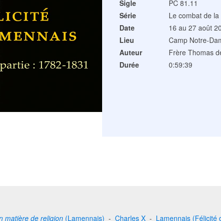
Sigle
PC 81.11
Série
Le combat de la
Date
16 au 27 août 2
Lieu
Camp Notre-Dam
Auteur
Frère Thomas d
Durée
0:59:39
en matière de religion
(Lamennais)
-
Charles X
-
Lamennais (Félicité 