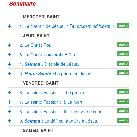
Sommaire
MERCREDI SAINT
1. Le chemin de Jésus : “
Per crucem ad lucem
”.
Audio
JEUDI SAINT
2. Le Christ-Roi.
Audio
3. Le Christ, souverain Prêtre.
Audio
4.
Sermon :
Disciple de Jésus.
Audio
5.
Heure Sainte :
La prière de Jésus.
Audio
VENDREDI SAINT
6. La sainte Passion : I. Le procès.
Audio
7. La sainte Passion : II. La mort.
Audio
8. La sainte Passion : III. L’ensevelissement.
Audio
9.
Sermon :
Le défi ou la prière à Jésus.
Audio
SAMEDI SAINT