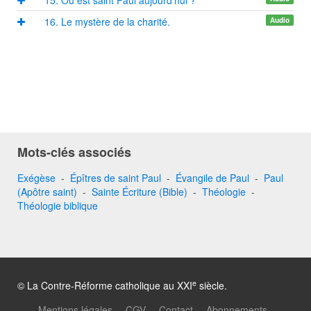
16. Le mystère de la charité.
Audio
Mots-clés associés
Exégèse
-
Épîtres de saint Paul
-
Évangile de Paul
-
Paul
(Apôtre saint)
-
Sainte Écriture (Bible)
-
Théologie
-
Théologie biblique
e
© La Contre-Réforme catholique au XXI
siècle.
Mentions légales
CGV
Contact
Abonnements