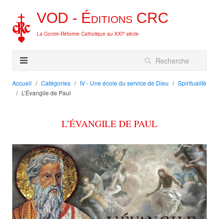
VOD -
Éditions
CRC
e
La Contre-Réforme Catholique au XXI
siècle
Accueil
Catégories
IV - Une école du service de Dieu
Spiritualité
L’Évangile de Paul
L’ÉVANGILE DE PAUL