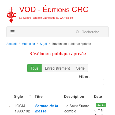
VOD -
Éditions
CRC
e
La Contre-Réforme Catholique au XXI
siècle
Accueil
Mots-clés
Sujet
Révélation publique / privée
Révélation publique / privée
Tous
Enregistrement
Série
Filtrer :
Sigle
Titre
Description
Date
LOGIA
Sermon de la
Le Saint Suaire
Audio
8 mai
1998.102
messe :
comble