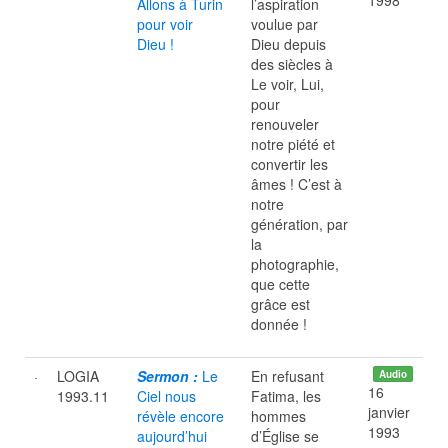
1998
Allons à Turin
l’aspiration
pour voir
voulue par
Dieu !
Dieu depuis
des siècles à
Le voir, Lui,
pour
renouveler
notre piété et
convertir les
âmes ! C’est à
notre
génération, par
la
photographie,
que cette
grâce est
donnée !
LOGIA
Sermon :
Le
En refusant
Audio
16
1993.11
Ciel nous
Fatima, les
janvier
révèle encore
hommes
1993
aujourd’hui
d’Église se