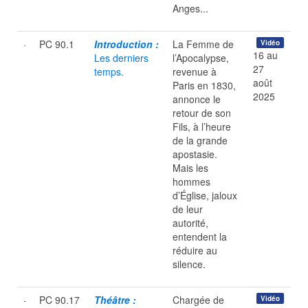
Anges...
PC 90.1
Introduction :
La Femme de
Vidéo
16 au
Les derniers
l’Apocalypse,
27
temps.
revenue à
août
Paris en 1830,
2025
annonce le
retour de son
Fils, à l’heure
de la grande
apostasie.
Mais les
hommes
d’Église, jaloux
de leur
autorité,
entendent la
réduire au
silence.
PC 90.17
Théâtre :
Chargée de
Vidéo