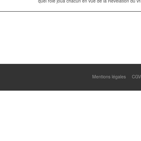
quel rôle joua chacun en vue de la Révélation du vra
Mentions légales
CGV