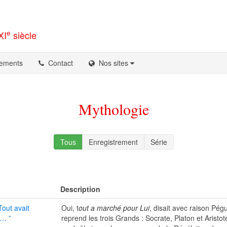
e
XI
siècle
ements
Contact
Nos sites
Mythologie
Tous
Enregistrement
Série
Description
Tout avait
Oui, t
out a marché pour Lui
, disait avec raison Pég
i… ”
reprend les trois Grands : Socrate, Platon et Aristo