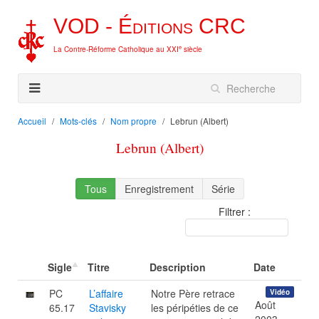
VOD -
Éditions
CRC
e
La Contre-Réforme Catholique au XXI
siècle
Accueil
Mots-clés
Nom propre
Lebrun (Albert)
Lebrun (Albert)
Tous
Enregistrement
Série
Filtrer :
Sigle
Titre
Description
Date
PC
L’affaire
Notre Père retrace
Vidéo
Août
65.17
Stavisky
les péripéties de ce