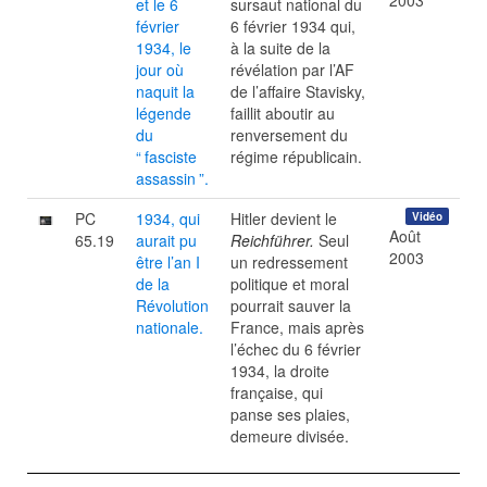
2003
et le 6
sursaut national du
février
6 février 1934 qui,
1934, le
à la suite de la
jour où
révélation par l’AF
naquit la
de l’affaire Stavisky,
légende
faillit aboutir au
du
renversement du
“
fasciste
régime républicain.
assassin
”.
PC
1934, qui
Hitler devient le
Vidéo
Août
65.19
aurait pu
Reichführer.
Seul
2003
être l’an I
un redressement
de la
politique et moral
Révolution
pourrait sauver la
nationale.
France, mais après
l’échec du 6 février
1934, la droite
française, qui
panse ses plaies,
demeure divisée.