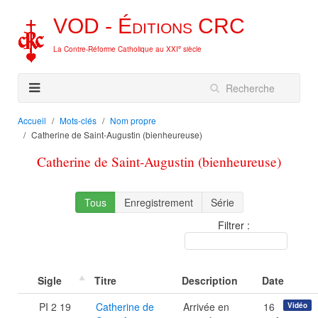
VOD -
Éditions
CRC
e
La Contre-Réforme Catholique au XXI
siècle
Accueil
Mots-clés
Nom propre
Catherine de Saint-Augustin (bienheureuse)
Catherine de Saint-Augustin (bienheureuse)
Tous
Enregistrement
Série
Filtrer :
Sigle
Titre
Description
Date
PI 2 19
Catherine de
Arrivée en
16
Vidéo