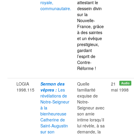
royale,
attestant le
communautaire.
dessein divin
sur la
Nouvelle-
France, grâce
à des saintes
et un évêque
prestigieux,
gardant
l’esprit de
Contre-
Réforme !
LOGIA
Sermon des
Quelle
21
Audio
1998.115
vêpres :
Les
familiarité
mai 1998
révélations de
exquise de
Notre-Seigneur
Notre-
à la
Seigneur avec
bienheureuse
son amie
Catherine de
intime lorsqu’il
Saint-Augustin
lui révèle, à sa
sur son
demande, la