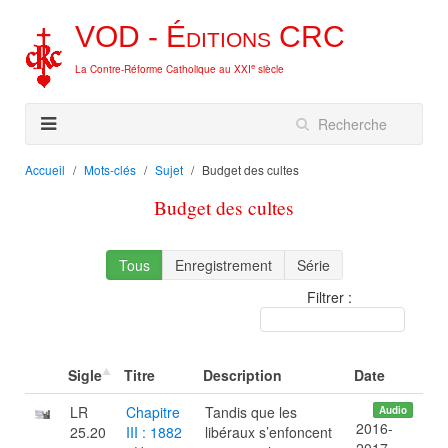
VOD -
Éditions
CRC
e
La Contre-Réforme Catholique au XXI
siècle
Accueil
Mots-clés
Sujet
Budget des cultes
Budget des cultes
Tous
Enregistrement
Série
Filtrer :
Sigle
Titre
Description
Date
LR
Chapitre
Tandis que les
Audio
2016-
25.20
III : 1882
libéraux s’enfoncent