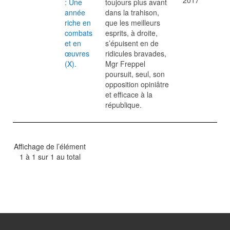
2017
: Une
toujours plus avant
année
dans la trahison,
riche en
que les meilleurs
combats
esprits, à droite,
et en
s’épuisent en de
œuvres
ridicules bravades,
(X).
Mgr Freppel
poursuit, seul, son
opposition opiniâtre
et efficace à la
république.
Affichage de l’élément
1 à 1 sur 1 au total