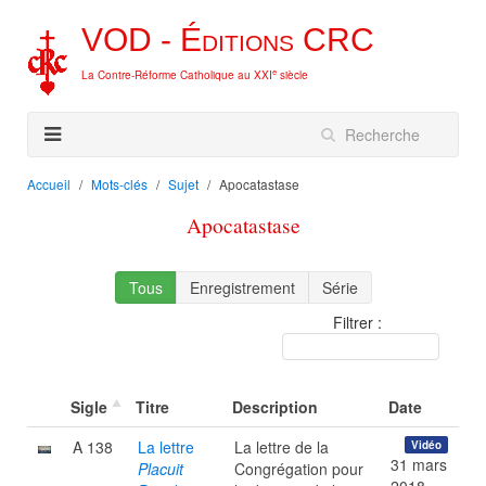
VOD -
Éditions
CRC
e
La Contre-Réforme Catholique au XXI
siècle
Accueil
Mots-clés
Sujet
Apocatastase
Apocatastase
Tous
Enregistrement
Série
Filtrer :
Sigle
Titre
Description
Date
A 138
La lettre
La lettre de la
Vidéo
31 mars
Placuit
Congrégation pour