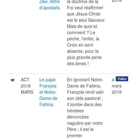
2018
Deo
, lettre
la doctrine de la
d’apostats.
Foi veut réaffirmer
que Jésus-Christ
est le seul Sauveur.
Mais de quoi et
comment ? Le
péché, l’enfer, la
Croix en sont
absents, pour la
plus grande perte
des âmes !
ACT
Le pape
En ignorant Notre-
4
Vidéo
2018
François
Dame de Fatima,
mars
MARS
et Notre-
François rend vain
2018
Dame de
son zèle pastoral ;
Fatima.
il tombe dans des
hérésies
dénoncées
naguère par notre
Père ; il est le
premier