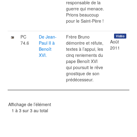
responsable de la
guerre qui menace.
Prions beaucoup
pour le Saint-Père !
PC
De Jean-
Frère Bruno
Vidéo
Août
74.6
Paul II à
démontre et réfute,
2011
Benoît
textes à l’appui, les
XVI.
cinq reniements du
pape Benoît XVI
qui poursuit le rêve
gnostique de son
prédécesseur.
Affichage de l’élément
1 à 3 sur 3 au total