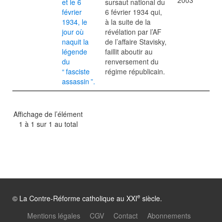
2003
et le 6
sursaut national du
février
6 février 1934 qui,
1934, le
à la suite de la
jour où
révélation par l’AF
naquit la
de l’affaire Stavisky,
légende
faillit aboutir au
du
renversement du
“
fasciste
régime républicain.
assassin
”.
Affichage de l’élément
1 à 1 sur 1 au total
e
© La Contre-Réforme catholique au XXI
siècle.
Mentions légales
CGV
Contact
Abonnements