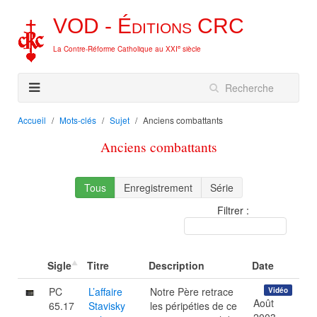
VOD -
Éditions
CRC
e
La Contre-Réforme Catholique au XXI
siècle
Accueil
Mots-clés
Sujet
Anciens combattants
Anciens combattants
Tous
Enregistrement
Série
Filtrer :
Sigle
Titre
Description
Date
PC
L’affaire
Notre Père retrace
Vidéo
Août
65.17
Stavisky
les péripéties de ce