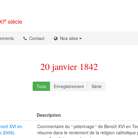
e
XI
siècle
ements
Contact
Nos sites
20 janvier 1842
Tous
Enregistrement
Série
Description
noît XVI en
Commentaire du “
pèlerinage
” de Benoît XVI en Ter
i 2009).
résume dans le reniement de la religion catholique