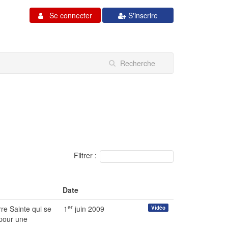
Se connecter
S'inscrire
Filtrer :
Date
er
re Sainte qui se
1
juin 2009
Vidéo
 pour une