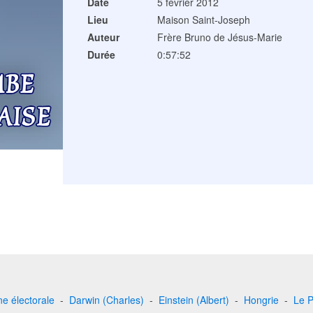
Date
5 février 2012
Lieu
Maison Saint-Joseph
Auteur
Frère Bruno de Jésus-Marie
Durée
0:57:52
 électorale
-
Darwin (Charles)
-
Einstein (Albert)
-
Hongrie
-
Le P