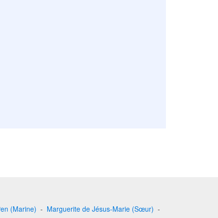
en (Marine)
-
Marguerite de Jésus-Marie (Sœur)
-