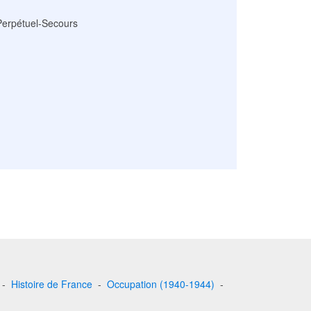
erpétuel-Secours
-
Histoire de France
-
Occupation (1940-1944)
-