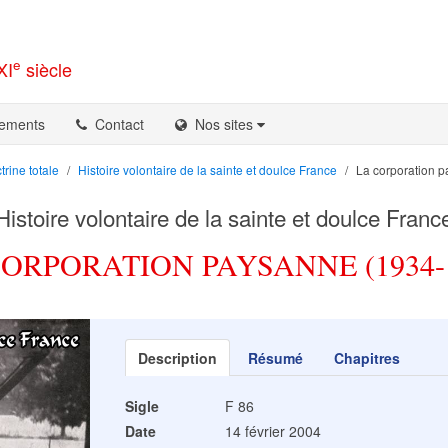
e
XI
siècle
ements
Contact
Nos sites
trine totale
Histoire volontaire de la sainte et doulce France
La corporation 
Histoire volontaire de la sainte et doulce Franc
ORPORATION PAYSANNE (1934-
Description
Résumé
Chapitres
Sigle
F 86
Date
14 février 2004