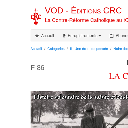
VOD -
Éditions
CRC
La Contre-Réforme Catholique au X
Accueil
Enregistrements
Abonn
Accueil
Catégories
II - Une école de pensée
Notre doc
F 86
LA C