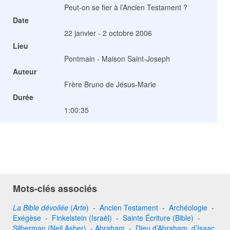
Peut-on se fier à l’Ancien Testament ?
Date
22 janvier - 2 octobre 2006
Lieu
Pontmain - Maison Saint-Joseph
Auteur
Frère Bruno de Jésus-Marie
Durée
1:00:35
Mots-clés associés
La Bible dévoilée
(
Arte
)
-
Ancien Testament
-
Archéologie
-
Exégèse
-
Finkelstein (Israël)
-
Sainte Écriture (Bible)
-
Silberman (Neil Asher)
-
Abraham
-
Dieu d’Abraham, d’Isaac