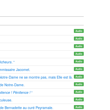
Audio
Audio
Audio
Audio
»
pécheurs
.
Audio
commissaire Jacomet.
Audio
Notre-Dame ne se montre pas, mais Elle est là.
Audio
ts de Notre-Dame.
Audio
»
itence ! Pénitence !
Audio
culeuse.
Audio
te de Bernadette au curé Peyramale.
Audio