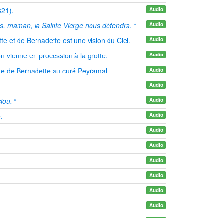
321).
Audio
»
s, maman, la Sainte Vierge nous défendra
.
Audio
te et de Bernadette est une vision du Ciel.
Audio
n vienne en procession à la grotte.
Audio
ite de Bernadette au curé Peyramal.
Audio
Audio
»
iou.
Audio
.
Audio
.
Audio
Audio
Audio
Audio
Audio
Audio