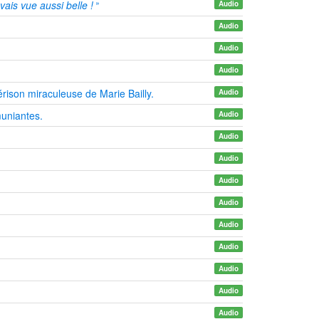
»
vais vue aussi belle !
Audio
Audio
Audio
Audio
érison miraculeuse de Marie Bailly.
Audio
uniantes.
Audio
Audio
Audio
Audio
Audio
Audio
Audio
Audio
Audio
Audio