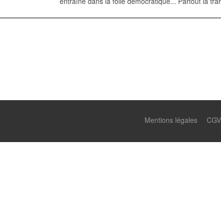
entraîné dans la folie démocratique... Partout la tra
Mentions légales
CGV