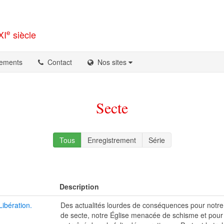
e
XI
siècle
ements
Contact
Nos sites
Secte
Tous
Enregistrement
Série
Description
Libération.
Des actualités lourdes de conséquences pour not
de secte, notre Église menacée de schisme et pou