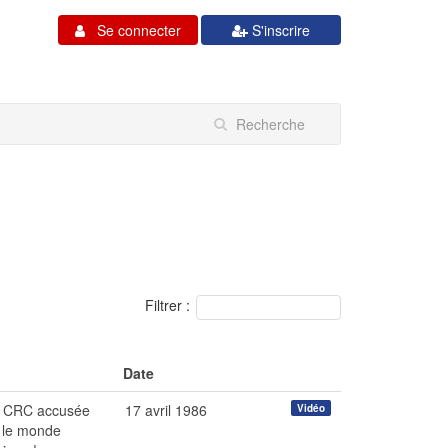
Se connecter
S'inscrire
Filtrer :
Date
re CRC accusée
17 avril 1986
Vidéo
r le monde