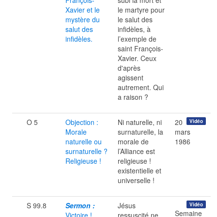
François-
subi la mort et
Xavier et le
le martyre pour
mystère du
le salut des
salut des
infidèles, à
infidèles.
l’exemple de
saint François-
Xavier. Ceux
d'après
agissent
autrement. Qui
a raison ?
O 5
Objection :
Ni naturelle, ni
20
Vidéo
Morale
surnaturelle, la
mars
naturelle ou
morale de
1986
surnaturelle ?
l’Alliance est
Religieuse !
religieuse !
existentielle et
universelle !
S 99.8
Sermon :
Jésus
Vidéo
Semaine
Victoire !
ressuscité ne