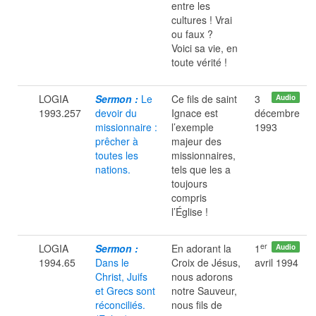
entre les
cultures ! Vrai
ou faux ?
Voici sa vie, en
toute vérité !
LOGIA
Sermon :
Le
Ce fils de saint
3
Audio
1993.257
devoir du
Ignace est
décembre
missionnaire :
l’exemple
1993
prêcher à
majeur des
toutes les
missionnaires,
nations.
tels que les a
toujours
compris
l’Église !
er
LOGIA
Sermon :
En adorant la
1
Audio
1994.65
Dans le
Croix de Jésus,
avril 1994
Christ, Juifs
nous adorons
et Grecs sont
notre Sauveur,
réconciliés.
nous fils de