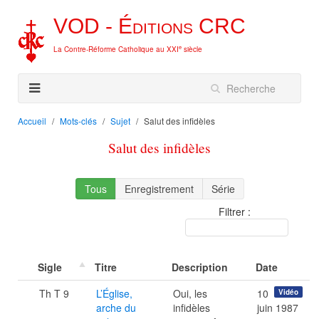
VOD -
Éditions
CRC
e
La Contre-Réforme Catholique au XXI
siècle
Accueil
Mots-clés
Sujet
Salut des infidèles
Salut des infidèles
Tous
Enregistrement
Série
Filtrer :
Sigle
Titre
Description
Date
Th T 9
L’Église,
Oui, les
10
Vidéo
arche du
infidèles
juin 1987