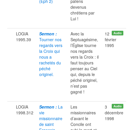
(Eph 2)
païens
devenus
chrétiens par
Lui !
LOGIA
Sermon :
Avec la
12
Audio
1995.39
Tourner nos
Septuagésime,
février
regards vers
l’Église tourne
1995
la Croix qui
nos regards
nous a
vers la Croix : il
rachetés du
faut toujours
péché
penser au Ciel
originel.
qui, depuis le
péché originel,
n’est pas
gagné !
LOGIA
Sermon :
La
Les
3
Audio
1998.312
vie
missionnaires
décembre
missionnaire
d’avant le
1998
de saint
Concile ont