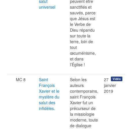
salut
peuvent être
universel
sanctifiés et
sauvés, parce
que Jésus est
le Verbe de
Dieu répandu
sur toute la
terre, loin de
tout
œcuménisme,
et dans
l’Église !
MC 8
Saint
Selon les
27
Vidéo
François
auteurs
janvier
Xavier et le
contemporains,
2019
mystère du
saint François
salut des
Xavier fut un
infidèles.
précurseur de
la missiologie
moderne, toute
de dialogue