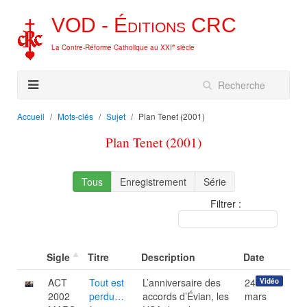
VOD -
Éditions
CRC
e
La Contre-Réforme Catholique au XXI
siècle
Accueil
Mots-clés
Sujet
Plan Tenet (2001)
Plan Tenet (2001)
Tous
Enregistrement
Série
Filtrer :
Sigle
Titre
Description
Date
ACT
Tout est
L’anniversaire des
24
Vidéo
2002
perdu…
accords d’Évian, les
mars