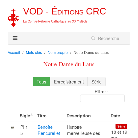
VOD -
Éditions
CRC
e
La Contre-Réforme Catholique au XXI
siècle
Accueil
Mots-clés
Nom propre
Notre-Dame du Laus
Notre-Dame du Laus
Tous
Enregistrement
Série
Filtrer :
Sigle
Titre
Description
Date
PI 1
Benoîte
Histoire
Série
18 et 19
5
Rencurel et
merveilleuse des