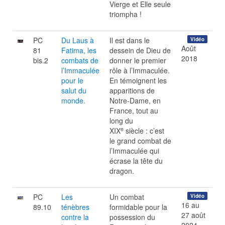
Vierge et Elle seule
triompha !
PC
Du Laus à
Il est dans le
Vidéo
Août
81
Fatima, les
dessein de Dieu de
2018
bis.2
combats de
donner le premier
l’Immaculée
rôle à l’Immaculée.
pour le
En témoignent les
salut du
apparitions de
monde.
Notre-Dame, en
France, tout au
long du
e
XIX
siècle : c’est
le grand combat de
l’Immaculée qui
écrase la tête du
dragon.
PC
Les
Un combat
Vidéo
16 au
89.10
ténèbres
formidable pour la
27 août
contre la
possession du