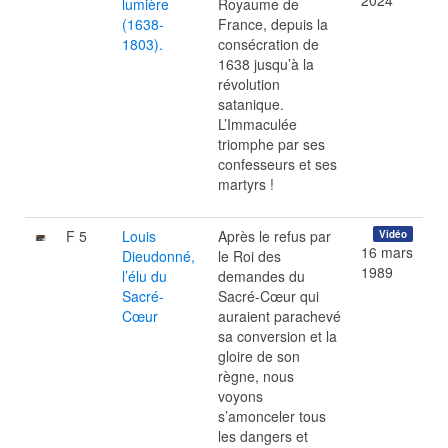
2024
lumière
Royaume de
(1638-
France, depuis la
1803).
consécration de
1638 jusqu’à la
révolution
satanique.
L’Immaculée
triomphe par ses
confesseurs et ses
martyrs !
F 5
Louis
Après le refus par
Vidéo
16 mars
Dieudonné,
le Roi des
1989
l’élu du
demandes du
Sacré-
Sacré-Cœur qui
Cœur
auraient parachevé
sa conversion et la
gloire de son
règne, nous
voyons
s’amonceler tous
les dangers et