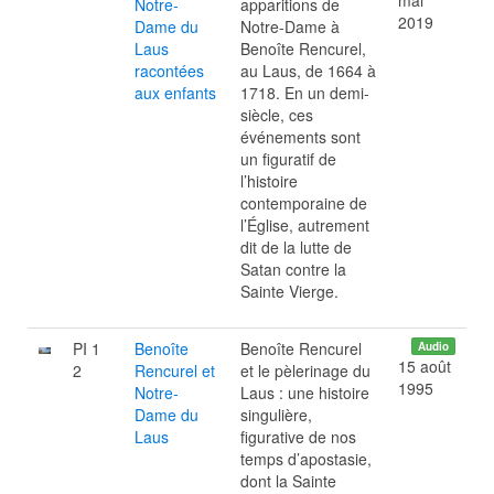
mai
Notre-
apparitions de
2019
Dame du
Notre-Dame à
Laus
Benoîte Rencurel,
racontées
au Laus, de 1664 à
aux enfants
1718. En un demi-
siècle, ces
événements sont
un figuratif de
l’histoire
contemporaine de
l’Église, autrement
dit de la lutte de
Satan contre la
Sainte Vierge.
PI 1
Benoîte
Benoîte Rencurel
Audio
15 août
2
Rencurel et
et le pèlerinage du
1995
Notre-
Laus : une histoire
Dame du
singulière,
Laus
figurative de nos
temps d’apostasie,
dont la Sainte