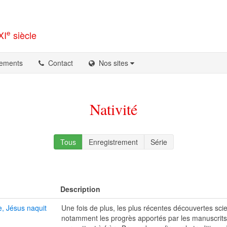
e
XI
siècle
ements
Contact
Nos sites
Nativité
Tous
Enregistrement
Série
Description
e, Jésus naquit
Une fois de plus, les plus récentes découvertes scie
notamment les progrès apportés par les manuscrit