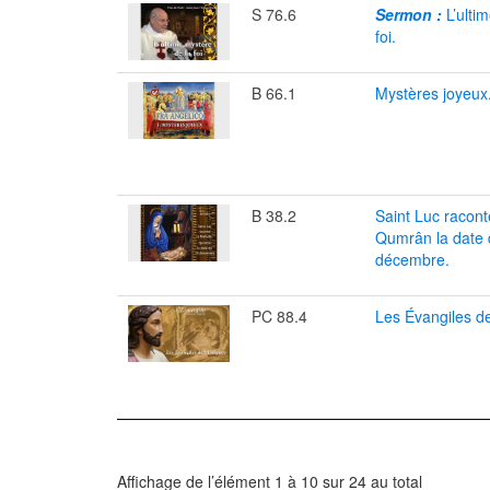
S 76.6
Sermon :
L’ulti
foi.
B 66.1
Mystères joyeux
B 38.2
Saint Luc raconte
Qumrân la date 
décembre.
PC 88.4
Les Évangiles de
Affichage de l’élément 1 à 10 sur 24 au total