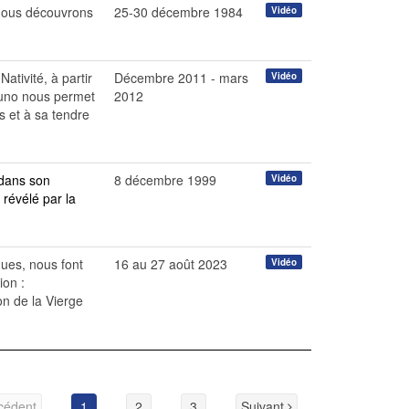
 nous découvrons
25-30 décembre 1984
Vidéo
tivité, à partir
Décembre 2011 - mars
Vidéo
runo nous permet
2012
s et à sa tendre
 dans son
8 décembre 1999
Vidéo
 révélé par la
ques, nous font
16 au 27 août 2023
Vidéo
ion :
on de la Vierge
cédent
1
2
3
Suivant