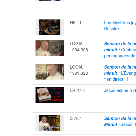
HE 11
Les Mystères jo
Rosaire
LOGIA
Sermon de la 
1994.308
minuit :
Contemp
personnages de 
LOGIA
Sermon de la 
1995.323
minuit :
L’Évang
“
en direct
” !
LR 27.4
Jésus est né à 
S 76.1
Sermon de la 
Minuit :
Jésus, 