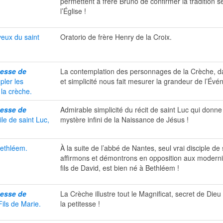
permettent à frère Bruno de confirmer la tradition s
l’Église !
yeux du saint
Oratorio de frère Henry de la Croix.
messe de
La contemplation des personnages de la Crèche, da
ler les
et simplicité nous fait mesurer la grandeur de l’Évé
la crèche.
messe de
Admirable simplicité du récit de saint Luc qui donne
ile de saint Luc,
mystère infini de la Naissance de Jésus !
Bethléem.
À la suite de l’abbé de Nantes, seul vrai disciple de 
affirmons et démontrons en opposition aux moderni
fils de David, est bien né à Bethléem
!
messe de
La Crèche illustre tout le Magnificat, secret de Die
Fils de Marie.
la petitesse !