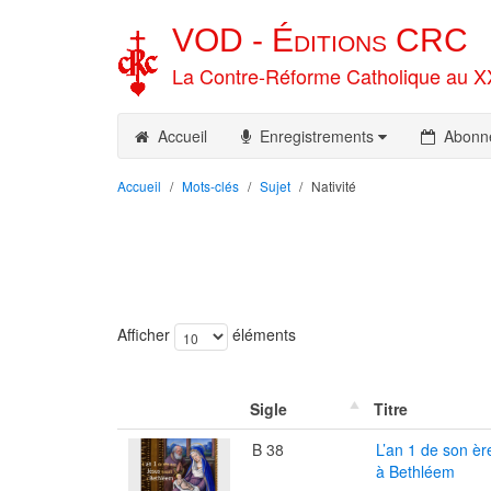
VOD -
Éditions
CRC
La Contre-Réforme Catholique au X
Accueil
Enregistrements
Abonn
Accueil
Mots-clés
Sujet
Nativité
Afficher
éléments
Sigle
Titre
B 38
L’an 1 de son èr
à Bethléem