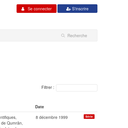
Se connecter
S'inscrire
Filtrer :
Date
ntifiques,
8 décembre 1999
Série
s de Qumrân,