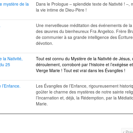
me mystère de la
Dans le Prologue – splendide texte de Nativité ! –,
la vie intime de Dieu-Père !
.
Une merveilleuse méditation des événements de la Na
des œuvres du bienheureux Fra Angelico. Frère B
de communier à sa grande intelligence des Écriture
dévotion.
 la Nativité,
Tout est connu du Mystère de la Nativité de Jésus,
du 25
déroulement, corroboré par l'histoire et l’exégèse et
Vierge Marie ! Tout est vrai dans les Évangiles !
 l’Enfance.
Les Évangiles de l’Enfance, rigoureusement histori
goûter le charme des mystères de notre sainte relig
l’Incarnation et, déjà, la Rédemption, par la Médiati
Marie.
Pré