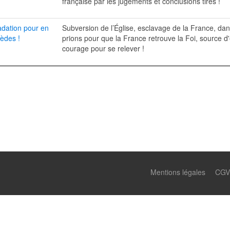
française par les jugements et conclusions tirés !
adation pour en
Subversion de l’Église, esclavage de la France, dan
èdes !
prions pour que la France retrouve la Foi, source d
courage pour se relever !
Mentions légales
CGV