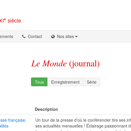
e
XI
siècle
ements
Contact
Nos sites
Le Monde
(journal)
Tous
Enregistrement
Série
Description
esse française,
Un tour de la presse d’où le conférencier tire ses i
lités
ses actualités mensuelles ! Éclairage passionnant 