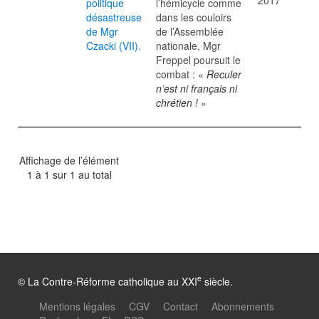
2017
politique
l’hémicycle comme
désastreuse
dans les couloirs
de Mgr
de l’Assemblée
Czacki (VII).
nationale, Mgr
Freppel poursuit le
combat : «
Reculer
n’est ni français ni
chrétien !
»
Affichage de l’élément
1 à 1 sur 1 au total
e
© La Contre-Réforme catholique au XXI
siècle.
Mentions légales
CGV
Contact
Abonnements