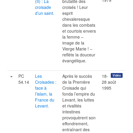
1979
(II) : La
brutalité des
croisade
croisés ! Leur
d’un saint.
esprit
chevaleresque
dans les combats
et courtois envers
la femme –
image de la
Vierge Marie ! –
reflète la douceur
évangélique.
PC
Les
Après le succès
18-
Vidéo
54.14
Croisades :
de la Première
28 août
face à
Croisade qui
1995
l’islam, la
fonda l’empire du
France du
Levant, les luttes
Levant.
et rivalités
intestines
provoquèrent son
effondrement,
entraînant des