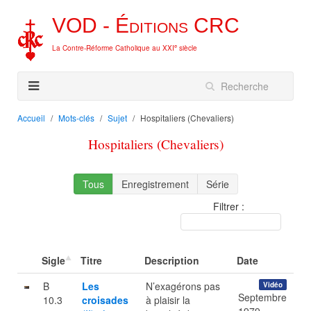
VOD -
Éditions
CRC
e
La Contre-Réforme Catholique au XXI
siècle
Accueil
Mots-clés
Sujet
Hospitaliers (Chevaliers)
Hospitaliers (Chevaliers)
Tous
Enregistrement
Série
Filtrer :
Sigle
Titre
Description
Date
B
Les
N’exagérons pas
Vidéo
Septembre
10.3
croisades
à plaisir la