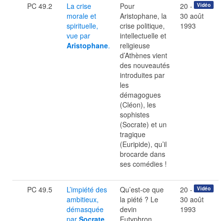
PC 49.2
La crise
Pour
20 -
Vidéo
morale et
Aristophane, la
30 août
spirituelle,
crise politique,
1993
vue par
intellectuelle et
Aristophane
.
religieuse
d’Athènes vient
des nouveautés
introduites par
les
démagogues
(Cléon), les
sophistes
(Socrate) et un
tragique
(Euripide), qu’il
brocarde dans
ses comédies !
PC 49.5
L’impiété des
Qu’est-ce que
20 -
Vidéo
ambitieux,
la piété ? Le
30 août
démasquée
devin
1993
par
Socrate
.
Eutyphron