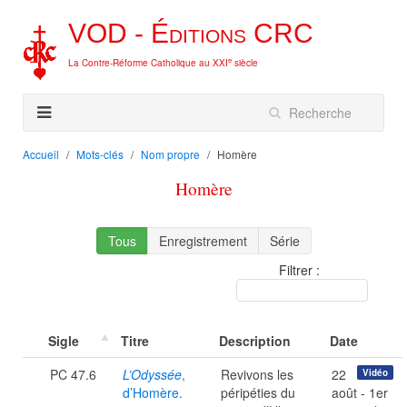
VOD -
Éditions
CRC
e
La Contre-Réforme Catholique au XXI
siècle
Accueil
Mots-clés
Nom propre
Homère
Homère
Tous
Enregistrement
Série
Filtrer :
Sigle
Titre
Description
Date
PC 47.6
L’Odyssée
,
Revivons les
22
Vidéo
d’Homère.
péripéties du
août - 1er