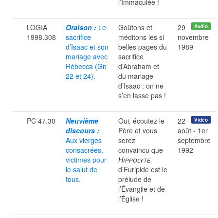
l’Immaculée !
LOGIA
Oraison :
Le
Goûtons et
29
Audio
1998.308
sacrifice
méditons les si
novembre
d’Isaac et son
belles pages du
1989
mariage avec
sacrifice
Rébecca (Gn
d’Abraham et
22 et 24).
du mariage
d’Isaac : on ne
s’en lasse pas !
PC 47.30
Neuvième
Oui, écoutez le
22
Vidéo
discours :
Père et vous
août - 1er
Aux vierges
serez
septembre
consacrées,
convaincu que
1992
victimes pour
Hippolyte
le salut de
d’Euripide est le
tous.
prélude de
l’Évangile et de
l’Église !