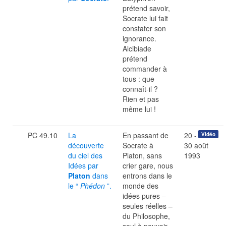
prétend savoir,
Socrate lui fait
constater son
ignorance.
Alcibiade
prétend
commander à
tous : que
connaît-il ?
Rien et pas
même lui !
PC 49.10
La
En passant de
20 -
Vidéo
découverte
Socrate à
30 août
du ciel des
Platon, sans
1993
Idées par
crier gare, nous
Platon
dans
entrons dans le
le “
Phédon
”.
monde des
idées pures –
seules réelles –
du Philosophe,