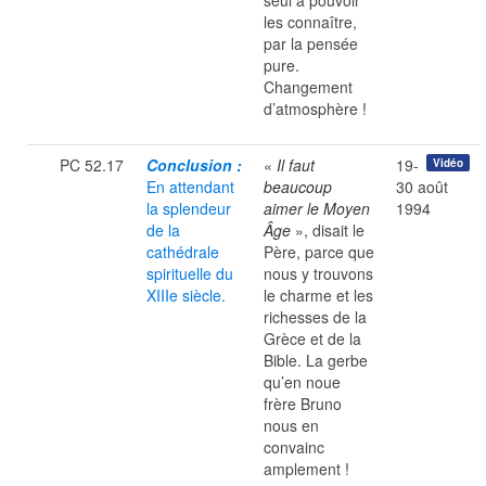
seul à pouvoir
les connaître,
par la pensée
pure.
Changement
d’atmosphère !
PC 52.17
Conclusion :
«
Il faut
19-
Vidéo
En attendant
beaucoup
30 août
la splendeur
aimer le Moyen
1994
de la
Âge
», disait le
cathédrale
Père, parce que
spirituelle du
nous y trouvons
XIIIe siècle.
le charme et les
richesses de la
Grèce et de la
Bible. La gerbe
qu’en noue
frère Bruno
nous en
convainc
amplement !