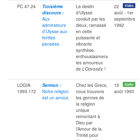
PC 47.24
Troisième
Le destin
22
Vidéo
discours :
d’Ulysse
août - 1er
Aux
conduit par les
septembre
admirateurs
dieux, ramassé
1992
d’Ulysse aux
en cette
fertiles
puissante et
pensées.
vibrante
synthèse,
enthousiasmera
les amoureux
de
L’Odyssée
!
LOGIA
Sermon :
Chez les Grecs,
15
Audio
1993.172
Notre religion
nous trouvons
août 1993
est un amour.
les germes de
la religion
unique
remontant à
Dieu par
l’Amour de la
Trinité pour