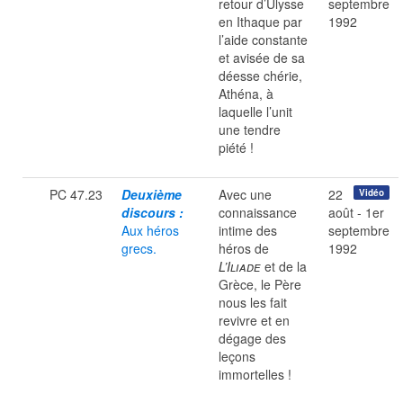
retour d’Ulysse
septembre
en Ithaque par
1992
l’aide constante
et avisée de sa
déesse chérie,
Athéna, à
laquelle l’unit
une tendre
piété !
PC 47.23
Deuxième
Avec une
22
Vidéo
discours :
connaissance
août - 1er
Aux héros
intime des
septembre
grecs.
héros de
1992
L’Iliade
et de la
Grèce, le Père
nous les fait
revivre et en
dégage des
leçons
immortelles !