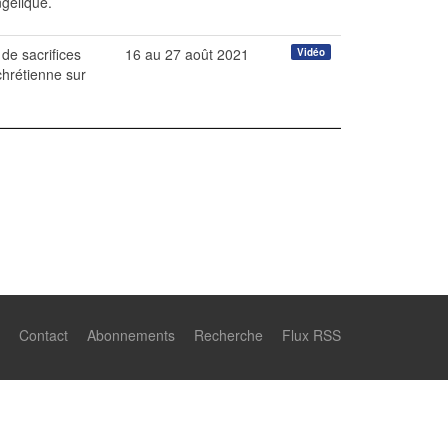
ngélique.
 de sacrifices
16 au 27 août 2021
Vidéo
chrétienne sur
Contact
Abonnements
Recherche
Flux RSS