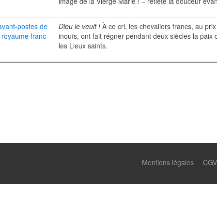
image de la Vierge Marie ! – reflète la douceur éva
avant-postes de
Dieu le veult !
À ce cri, les chevaliers francs, au prix
le royaume franc
inouïs, ont fait régner pendant deux siècles la paix 
les Lieux saints.
Mentions légales
CGV