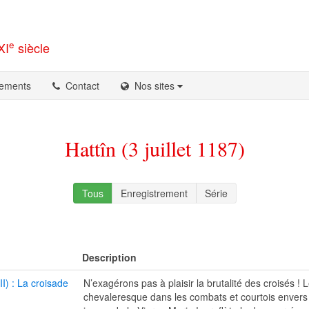
e
XI
siècle
ements
Contact
Nos sites
Hattîn (3 juillet 1187)
Tous
Enregistrement
Série
Description
(II) : La croisade
N’exagérons pas à plaisir la brutalité des croisés ! L
chevaleresque dans les combats et courtois envers