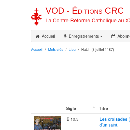
VOD -
Éditions
CRC
La Contre-Réforme Catholique au X
Accueil
Enregistrements
Abonn
Accueil
Mots-clés
Lieu
Hattîn (3 juillet 1187)
Sigle
Titre
B 10.3
Les croisades
d’un saint.