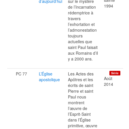
sainte
d’aujourd’hui
sur le mystère
1994
de l’Incarnation
rédemptrice à
travers
l’exhortation et
l’admonestation
toujours
actuelles que
saint Paul faisait
aux Romains d’il
y a 2000 ans.
PC 77
L’Église
Les Actes des
Série
Août
apostolique
Apôtres et les
2014
écrits de saint
Pierre et saint
Paul nous
montrent
l’œuvre de
l’Esprit-Saint
dans l’Église
primitive, œuvre