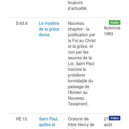
toujours
d’actualité.
S 63.6
Le mystère
Nouveau
Audio
Automne
de la grâce
chapitre : la
1983
divine.
justification par
la Foi au Christ
et la grâce, et
non par les
œuvres de la
Loi. Saint Paul
tranche le
problème
formidable du
passage de
l’Ancien au
Nouveau
Testament.
HE 15
Saint Paul,
Oratorio de
27
Vidéo
apôtre et
frère Henry de
août