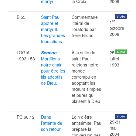
martyr
la Croix.
2006
B 55
Saint Paul,
Commentaire
Vidéo
er
1
apôtre et
littéral de
octobre
martyr II.
l’oratorio par
2006
Les grandes
frère Bruno.
tribulations
LOGIA
Sermon :
À la suite de
25
Audio
1993.153
Mortifions
saint Paul,
juillet
notre chair
rejetons notre
1993
pour être les
monde
fils adoptifs
corrompu en
de Dieu.
adoptant les
mœurs simples
et pures qui
plaisent à Dieu !
PC 66.12
Dans
Loin d’être
Vidéo
29-31
l’attente de
antisémite, Paul
mai
son retour.
prépare la
2004
conversion des