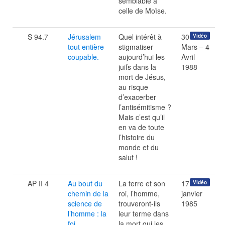
semblable à
celle de Moïse.
S 94.7
Jérusalem
Quel intérêt à
30
Vidéo
tout entière
stigmatiser
Mars – 4
coupable.
aujourd’hui les
Avril
juifs dans la
1988
mort de Jésus,
au risque
d’exacerber
l’antisémitisme ?
Mais c’est qu’il
en va de toute
l’histoire du
monde et du
salut !
AP II 4
Au bout du
La terre et son
17
Vidéo
chemin de la
roi, l’homme,
janvier
science de
trouveront-ils
1985
l’homme : la
leur terme dans
foi
la mort qui les