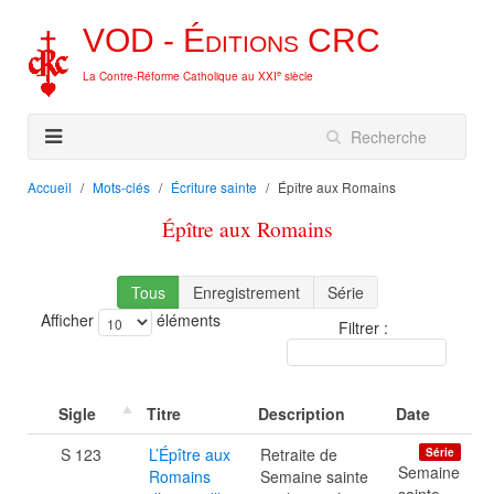
VOD -
Éditions
CRC
e
La Contre-Réforme Catholique au XXI
siècle
Accueil
Mots-clés
Écriture sainte
Épître aux Romains
Épître aux Romains
Tous
Enregistrement
Série
Afficher
éléments
Filtrer :
Sigle
Titre
Description
Date
S 123
L’Épître aux
Retraite de
Série
Semaine
Romains
Semaine sainte