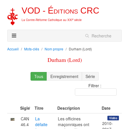
VOD -
Éditions
CRC
e
La Contre-Réforme Catholique au XXI
siècle
Accueil
Mots-clés
Nom propre
Durham (Lord)
Durham (Lord)
Tous
Enregistrement
Série
Filtrer :
Sigle
Titre
Description
Date
CAN
La
Les officines
Vidéo
2010-
46.4
défaite
maçonniques ont