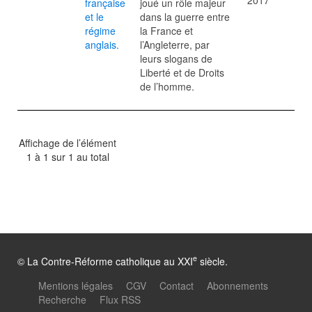
2017
française
joué un rôle majeur
et le
dans la guerre entre
régime
la France et
anglais.
l’Angleterre, par
leurs slogans de
Liberté et de Droits
de l’homme.
Affichage de l’élément
1 à 1 sur 1 au total
e
© La Contre-Réforme catholique au XXI
siècle.
Mentions légales
CGV
Contact
Abonnements
Recherche
Flux RSS