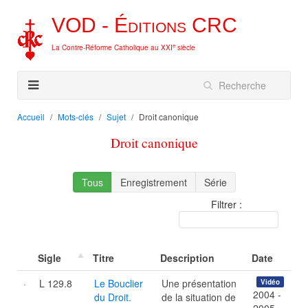
VOD -
Éditions
CRC
e
La Contre-Réforme Catholique au XXI
siècle
Accueil
Mots-clés
Sujet
Droit canonique
Droit canonique
Tous
Enregistrement
Série
Filtrer :
Sigle
Titre
Description
Date
L 129.8
Le Bouclier
Une présentation
Vidéo
2004 -
du Droit.
de la situation de