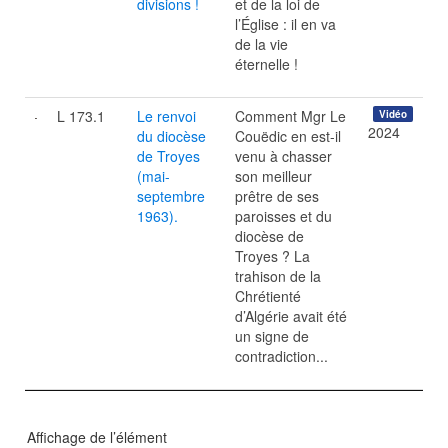
divisions !
et de la loi de
l’Église : il en va
de la vie
éternelle !
L 173.1
Le renvoi
Comment Mgr Le
Vidéo
2024
du diocèse
Couëdic en est-il
de Troyes
venu à chasser
(mai-
son meilleur
septembre
prêtre de ses
1963).
paroisses et du
diocèse de
Troyes ? La
trahison de la
Chrétienté
d’Algérie avait été
un signe de
contradiction...
Affichage de l’élément