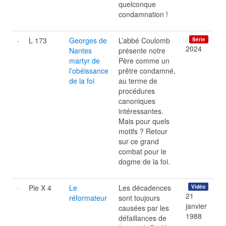
quelconque
condamnation !
L 173
Georges de
L’abbé Coulomb
Série
2024
Nantes
présente notre
martyr de
Père comme un
l’obéissance
prêtre condamné,
de la foi
au terme de
procédures
canoniques
intéressantes.
Mais pour quels
motifs ? Retour
sur ce grand
combat pour le
dogme de la foi.
Pie X 4
Le
Les décadences
Vidéo
21
réformateur
sont toujours
janvier
causées par les
1988
défaillances de