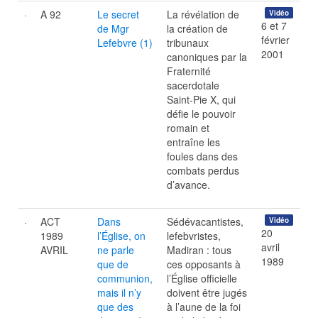
A 92
Le secret
La révélation de
Vidéo
6 et 7
de Mgr
la création de
février
Lefebvre (1)
tribunaux
2001
canoniques par la
Fraternité
sacerdotale
Saint-Pie X, qui
défie le pouvoir
romain et
entraîne les
foules dans des
combats perdus
d’avance.
ACT
Dans
Sédévacantistes,
Vidéo
20
1989
l’Église, on
lefebvristes,
avril
AVRIL
ne parle
Madiran : tous
1989
que de
ces opposants à
communion,
l’Église officielle
mais il n’y
doivent être jugés
que des
à l’aune de la foi