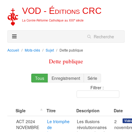
VOD -
Éditions
CRC
e
La Contre-Réforme Catholique au XXI
siècle
Accueil
Mots-clés
Sujet
Dette publique
Dette publique
Tous
Enregistrement
Série
Filtrer :
Sigle
Titre
Description
Date
ACT 2024
Le triomphe
Les illusions
2
Vidé
NOVEMBRE
de
révolutionnaires
novembr