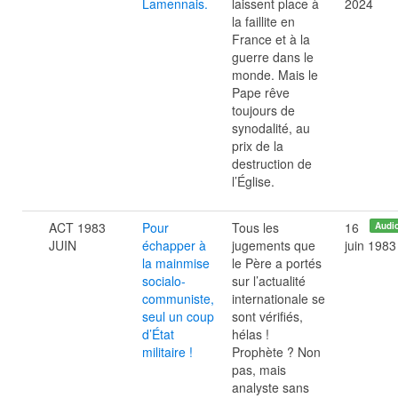
Lamennais.
laissent place à
2024
la faillite en
France et à la
guerre dans le
monde. Mais le
Pape rêve
toujours de
synodalité, au
prix de la
destruction de
l’Église.
ACT 1983
Pour
Tous les
16
Audi
JUIN
échapper à
jugements que
juin 1983
la mainmise
le Père a portés
socialo-
sur l’actualité
communiste,
internationale se
seul un coup
sont vérifiés,
d’État
hélas !
militaire !
Prophète ? Non
pas, mais
analyste sans